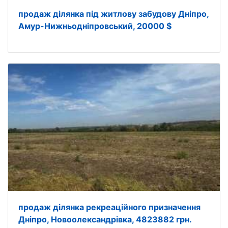
продаж ділянка під житлову забудову Дніпро,
Амур-Нижньодніпровський, 20000 $
продаж ділянка рекреаційного призначення
Дніпро, Новоолександрівка, 4823882 грн.