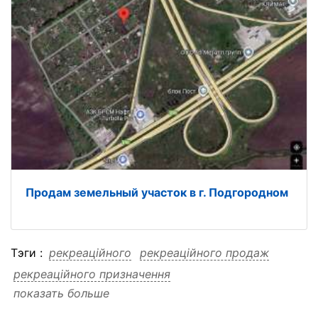
Продам земельный участок в г. Подгородном
Тэги :
рекреаційного
рекреаційного продаж
рекреаційного призначення
показать больше
рекреаційного новоолександрівка
рекреаційного дніпро
рекреаційного ділянка