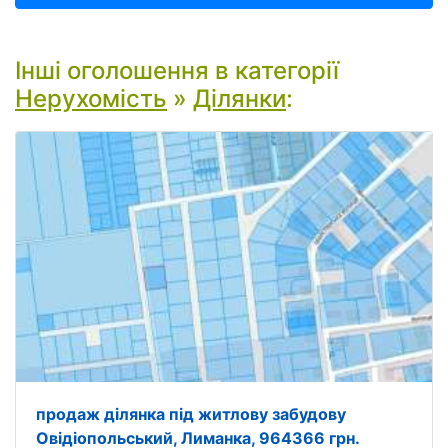
Інші оголошення в категорії
Нерухомість
»
Ділянки
:
продаж ділянка під житлову забудову
Овідіопольський, Лиманка, 964366 грн.