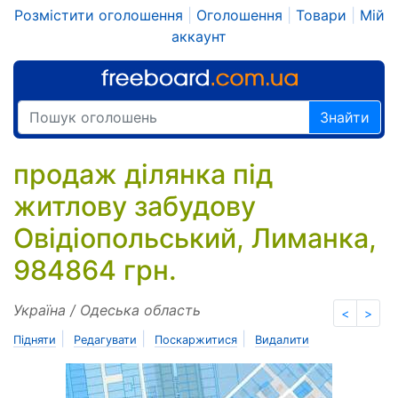
Розмістити оголошення
|
Оголошення
|
Товари
|
Мій
аккаунт
Знайти
продаж ділянка під
житлову забудову
Овідіопольський, Лиманка,
984864 грн.
Україна / Одеська область
<
>
|
|
|
Підняти
Редагувати
Поскаржитися
Видалити