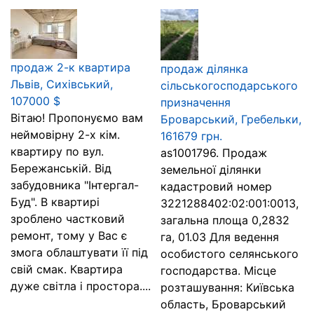
продаж 2-к квартира
продаж ділянка
Львів, Сихівський,
сільськогосподарського
107000 $
призначення
Вітаю! Пропонуємо вам
Броварський, Гребельки,
неймовірну 2-х кім.
161679 грн.
квартиру по вул.
as1001796. Продаж
Бережанській. Від
земельної ділянки
забудовника "Інтергал-
кадастровий номер
Буд". В квартирі
3221288402:02:001:0013,
зроблено частковий
загальна площа 0,2832
ремонт, тому у Вас є
га, 01.03 Для ведення
змога облаштувати її під
особистого селянського
свій смак. Квартира
господарства. Місце
дуже світла і простора....
розташування: Київська
область, Броварський