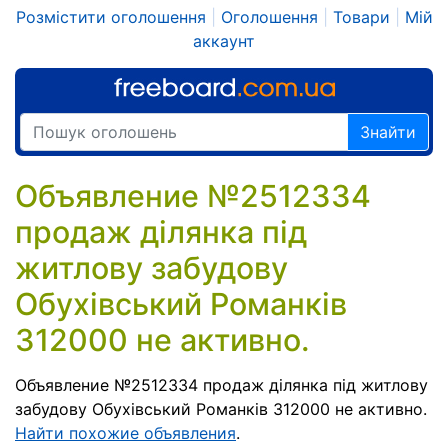
Розмістити оголошення
|
Оголошення
|
Товари
|
Мій
аккаунт
Знайти
Объявление №2512334
продаж ділянка під
житлову забудову
Обухівський Романків
312000 не активно.
Объявление №2512334 продаж ділянка під житлову
забудову Обухівський Романків 312000 не активно.
Найти похожие объявления
.