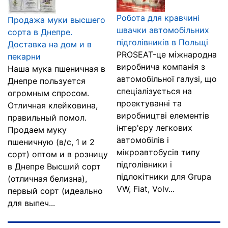
Робота для кравчині
Продажа муки высшего
швачки автомобільних
сорта в Днепре.
підголівників в Польщі
Доставка на дом и в
PROSEAT-це міжнародна
пекарни
виробнича компанія з
Наша мука пшеничная в
автомобільної галузі, що
Днепре пользуется
спеціалізується на
огромным спросом.
проектуванні та
Отличная клейковина,
виробництві елементів
правильный помол.
інтер'єру легкових
Продаем муку
автомобілів і
пшеничную (в/с, 1 и 2
мікроавтобусів типу
сорт) оптом и в розницу
підголівники і
в Днепре Высший сорт
підлокітники для Grupa
(отличная белизна),
VW, Fiat, Volv...
первый сорт (идеально
для выпеч...