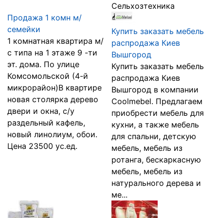
Сельхозтехника
Продажа 1 комн м/
семейки
Купить заказать мебель
1 комнатная квартира м/
распродажа Киев
с типа на 1 этаже 9 -ти
Вышгород
эт. дома. По улице
Купить заказать мебель
Комсомольской (4-й
распродажа Киев
микрорайон)В квартире
Вышгород в компании
новая столярка дерево
Coolmebel. Предлагаем
двери и окна, с/у
приобрести мебель для
раздельный кафель,
кухни, а также мебель
новый линолиум, обои.
для спальни, детскую
Цена 23500 ус.ед.
мебель, мебель из
ротанга, бескаркасную
мебель, мебель из
натурального дерева и
ме...