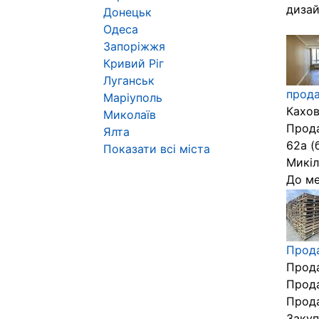
дизай
Донецьк
Одеса
Запоріжжя
Кривий Ріг
Луганськ
прода
Маріуполь
Кахов
Миколаїв
Прода
Ялта
62а (
Показати всі міста
Микіл
До ме
Прода
Прода
Прода
Прода
Закуп