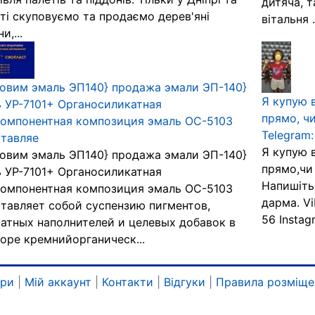
дитяча, т
ті скуповуємо та продаємо дерев'яні
вітальня ..
и,...
овим эмаль ЭП140} продажа эмали ЭП-140}
Я купую 
 УР-7101+ Органосиликатная
прямо, ч
омпонентная композиция эмаль ОС-5103
Telegram
тавляе
Я купую 
овим эмаль ЭП140} продажа эмали ЭП-140}
прямо,чи
 УР-7101+ Органосиликатная
Напишіть
омпонентная композиция эмаль ОС-5103
дарма. Vi
тавляет собой суспензию пигментов,
56 Instag
атных наполнителей и целевых добавок в
оре кремнийорганическ...
ари
|
Мій аккаунт
|
Контакти
|
Відгуки
|
Правила розміще