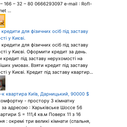
– 166 – 32 – 80 0666293097 e-mail : Rofl-
et ...
кредити для фізичних осіб під заставу
ті у Києві.
кредити для фізичних осіб під заставу
сті у Києві. Оформити кредит за день.
 кредит під заставу нерухомості на
іших умовах. Взяти кредит під заставу
ті у Києві. Кредит під заставу квартир...
-к квартира Київ, Дарницький, 90000 $
омфортну - простору 3 кімнатну
, за адресою : Харьківське Шоссе 56
ртири S = 111,4 кв.м Поверх 11 з 16
я : окремі три великі кімнати (спальня,