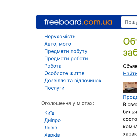
Нерухомість
Об
Авто, мото
за
Предмети побуту
Предмети роботи
Робота
Объяв
Особисте життя
Найт
Дозвілля та відпочинок
Послуги
Прод
Оголошення у містах:
В свя
билья
Київ
состо
Дніпро
комна
Львів
харак
Харків