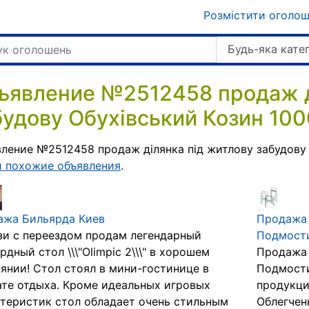
Розмістити оголо
Будь-яка кате
ъявление №2512458 продаж д
будову Обухівський Козин 100
ление №2512458 продаж ділянка під житлову забудову 
и похожие объявления
.
ажа Бильярда Киев
Продажа 
зи с переездом продам легендарный
Подмости
рдный стол \\\"Olimpiс 2\\\" в хорошем
Продажа 
янии! Стол стоял в мини-гостинице в
Подмости
те отдыха. Кроме идеальных игровых
продукци
теристик стол обладает очень стильным
Облегчен