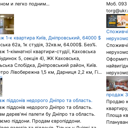
ном и легко подним...
Моб. 093 
torg@ukr.n
Споживчі 
ж 1-к квартира Київ, Дніпровський, 64000 $
нерухомос
ська 62а, 1к студія, 32кв.м, 64.000$. Без%.
Споживчі 
ж 1-кімнатної квартири-студії, Каховська
нерухомо
будинок 5, секція 4), ЖК Каховська,
Оформити
ьська Слобідка, Дніпровський район, Київ.
найвигідн
тро Лівобережна 1,5 км, Дарниця 2,2 км, Гі...
нерухомос
продаж 3
ж піддонів недорого Дніпро та область.
Продаю к
ж піддонів недорого Дніпро та область.
квартиру
м дерев'яні палети бу Дніпро та область.
Площа ква
ємо піддони. Продам європіддони.
Плануванн
івля палетів та піддонів. Тільки у Дніпрі та