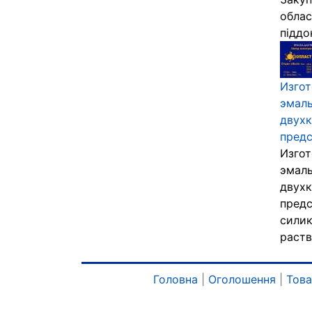
облас
піддон
Изгот
эмаль
двухк
предс
Изгот
эмаль
двухк
предс
силик
раств
Головна
|
Оголошення
|
Тов