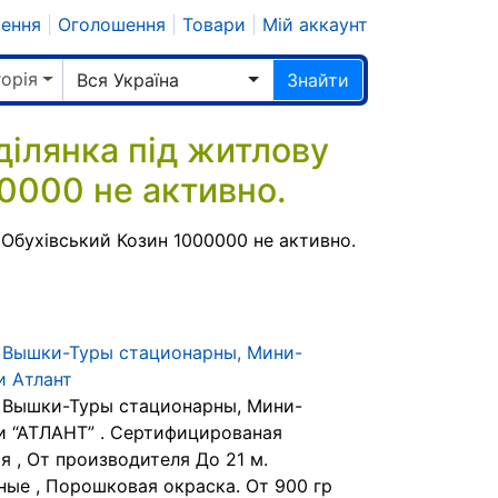
шення
|
Оголошення
|
Товари
|
Мій аккаунт
горія
Вся Україна
Знайти
ілянка під житлову
0000 не активно.
Обухівський Козин 1000000 не активно.
Вышки-Туры стационарны, Мини-
 Aтлант
Вышки-Туры стационарны, Мини-
 “АТЛАНТ” . Сертифицированая
я , От производителя До 21 м.
ные , Порошковая окраска. От 900 гр