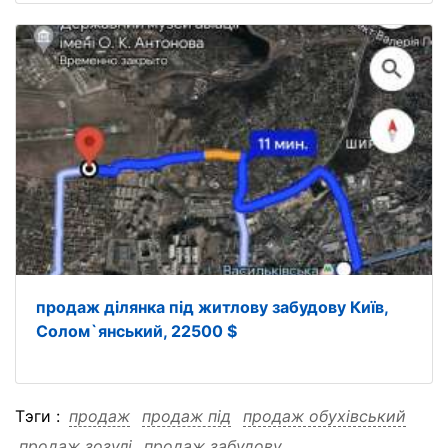
продаж ділянка під житлову забудову Київ,
Солом`янський, 22500 $
Тэги :
продаж
продаж під
продаж обухівський
продаж зозулі
продаж забудову