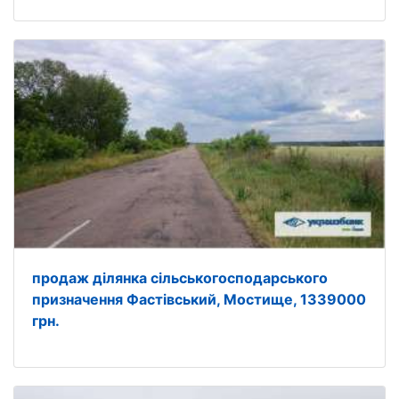
продаж ділянка сільськогосподарського
призначення Фастівський, Мостище, 1339000
грн.