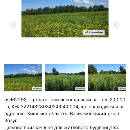
Назад
Впе
as962293. Продаж земельної ділянки заг. пл. 2,0000
га, КН: 3221482803:02:004:0004, що знаходиться за
адресою: Київська область, Васильківський р-н, с.
Зозулі
Цільове призначення для житлового будівництва.