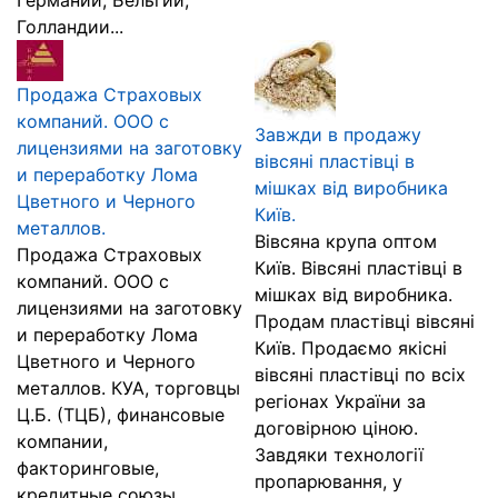
Германии, Бельгии,
Голландии...
Продажа Страховых
компаний. ООО с
Завжди в продажу
лицензиями на заготовку
вівсяні пластівці в
и переработку Лома
мішках від виробника
Цветного и Черного
Київ.
металлов.
Вівсяна крупа оптом
Продажа Страховых
Київ. Вівсяні пластівці в
компаний. ООО с
мішках від виробника.
лицензиями на заготовку
Продам пластівці вівсяні
и переработку Лома
Київ. Продаємо якісні
Цветного и Черного
вівсяні пластівці по всіх
металлов. КУА, торговцы
регіонах України за
Ц.Б. (ТЦБ), финансовые
договірною ціною.
компании,
Завдяки технології
факторинговые,
пропарювання, у
кредитные союзы