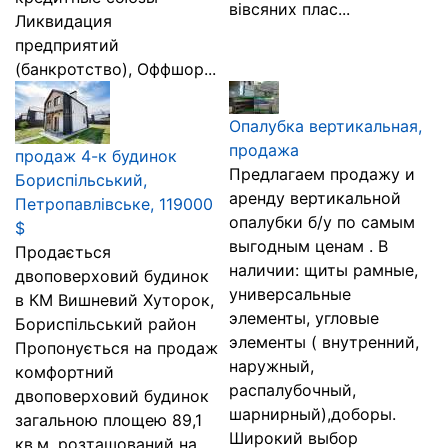
вівсяних плас...
Ликвидация
предприятий
(банкротство), Оффшор...
Опалубка вертикальная,
продажа
продаж 4-к будинок
Предлагаем продажу и
Бориспільський,
аренду вертикальной
Петропавлівське, 119000
опалубки б/у по самым
$
выгодным ценам . В
Продається
наличии: щиты рамные,
двоповерховий будинок
универсальные
в КМ Вишневий Хуторок,
элементы, угловые
Бориспільський район
элементы ( внутренний,
Пропонується на продаж
наружный,
комфортний
распалубочный,
двоповерховий будинок
шарнирный),доборы.
загальною площею 89,1
Широкий выбор
кв.м, розташований на