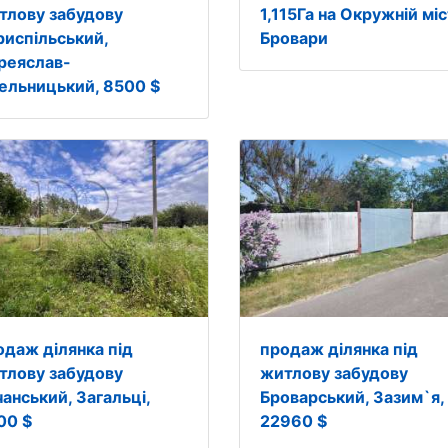
тлову забудову
1,115Га на Окружній мі
риспільський,
Бровари
реяслав-
ельницький, 8500 $
одаж ділянка під
продаж ділянка під
тлову забудову
житлову забудову
анський, Загальці,
Броварський, Зазим`я,
00 $
22960 $