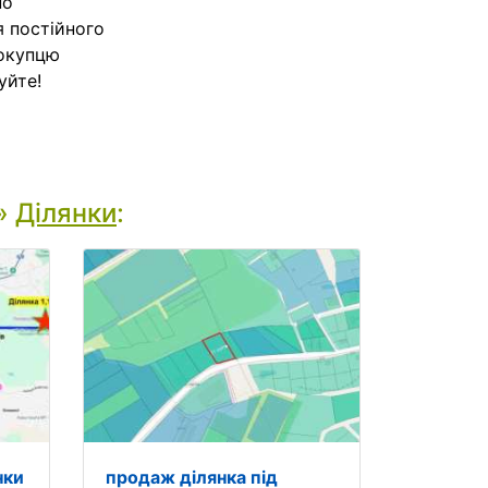
но
я постійного
покупцю
уйте!
»
Ділянки
:
нки
продаж ділянка під