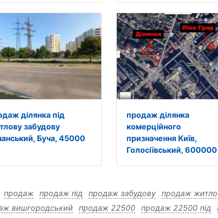
одаж ділянка під
продаж ділянка
тлову забудову
комерційного
чанський, Буча, 45000
призначення Київ,
Голосіївський, 600000
:
продаж
продаж під
продаж забудову
продаж житло
аж вишгородський
продаж 22500
продаж 22500 під