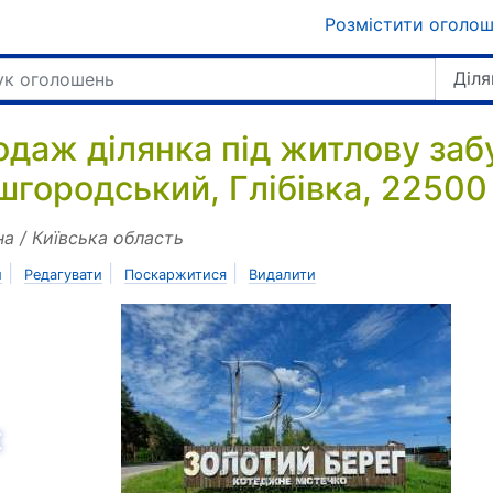
Розмістити оголо
Діля
одаж ділянка під житлову заб
шгородський, Глібівка, 22500
на / Київська область
|
|
|
и
Редагувати
Поскаржитися
Видалити
азад