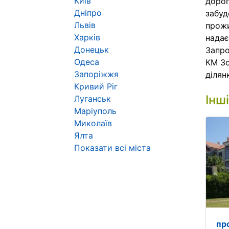
Київ
дорог
Дніпро
забуд
Львів
прожи
Харків
надає
Донецьк
Запро
Одеса
КМ Зо
Запоріжжя
ділянк
Кривий Ріг
Інш
Луганськ
Маріуполь
Миколаїв
Ялта
Показати всі міста
пр