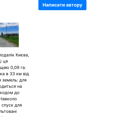
Написати автору
подалік Києва,
і ця
щею 0,09 га.
ка в 33 км від
 земель: для
одиться на
иходом до
 Навколо
 спуск для
льтовані