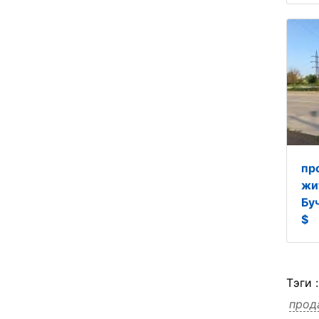
пр
жи
Бу
$
Тэги 
прод