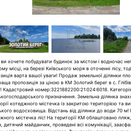
ви хочете побудувати будинок за містом і водночас не
ому місці, на березі Київського моря в оточенні лісу, тод
зиція варта вашої уваги! Продаж земельної ділянки пло
аща пропозиція за ціною в КМ Золотий берег в с. Глібів
! Кадастровий номер:3221882200:21:024:6018. Категорія
ькогосподарського призначення. Земельна ділянка знах
орії котеджного містечка із закритою територією та в
ького водосховища. Відстань від ділянки до води 70 м!
жного містечка ліс! На території КМ облаштовано пляж,
в, дитячий майданчик, проведені всі комунікації, заасфа