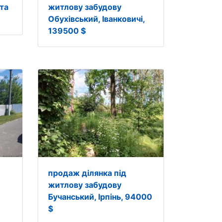
ста
житлову забудову
Обухівський, Іванковичі,
139500 $
продаж ділянка під
житлову забудову
Бучанський, Ірпінь, 94000
$