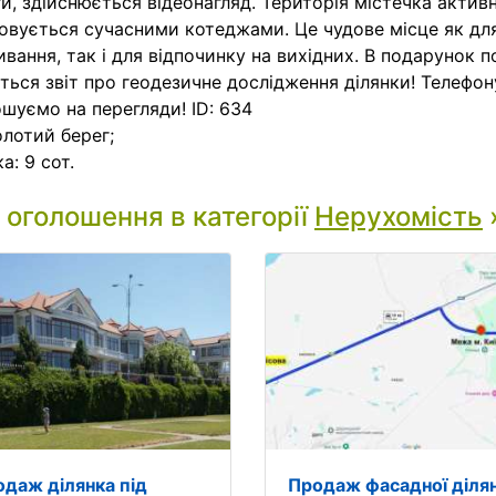
и, здійснюється відеонагляд. Територія містечка актив
овується сучасними котеджами. Це чудове місце як дл
вання, так і для відпочинку на вихідних. В подарунок 
ться звіт про геодезичне дослідження ділянки! Телефон
шуємо на перегляди! ID: 634
лотий берег;
а: 9 сот.
і оголошення в категорії
Нерухомість
одаж ділянка під
Продаж фасадної діля