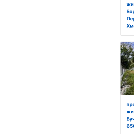
жи
Бо
Пе
Хм
пр
жи
Буч
65