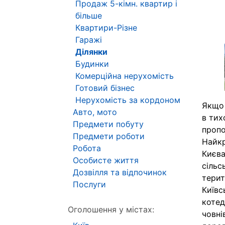
Продаж 5-кімн. квартир і
більше
Квартири-Різне
Гаражі
Ділянки
Будинки
Комерційна нерухомість
Готовий бізнес
Нерухомість за кордоном
Якщо 
Авто, мото
в тих
Предмети побуту
пропо
Предмети роботи
Найкр
Робота
Києва
Особисте життя
сільс
Дозвілля та відпочинок
терит
Послуги
Київс
котед
Оголошення у містах:
човні