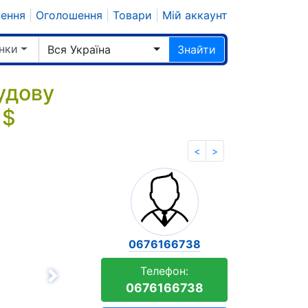
шення
|
Оголошення
|
Товари
|
Мій аккаунт
нки
Вся Україна
Знайти
удову
 $
<
>
0676166738
Телефон:
Вперёд
0676166738