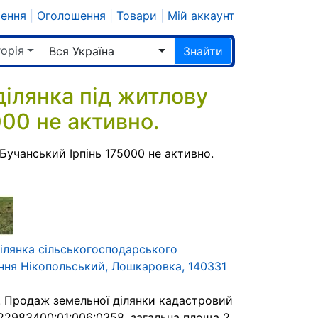
шення
|
Оголошення
|
Товари
|
Мій аккаунт
горія
Вся Україна
Знайти
ілянка під житлову
000 не активно.
учанський Ірпінь 175000 не активно.
ілянка сільськогосподарського
ння Нікопольський, Лошкаровка, 140331
. Продаж земельної ділянки кадастровий
22983400:01:006:0358, загальна площа 2