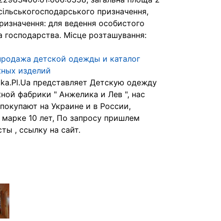
 сільськогосподарського призначення,
призначення: для ведення особистого
а господарства. Місце розташування:
продажа детской одежды и каталог
ных изделий
ika.Pl.Ua представляет Детскую одежду
ной фабрики " Анжелика и Лев ", нас
 покупают на Украине и в России,
 марке 10 лет, По запросу пришлем
ты , ссылку на сайт.