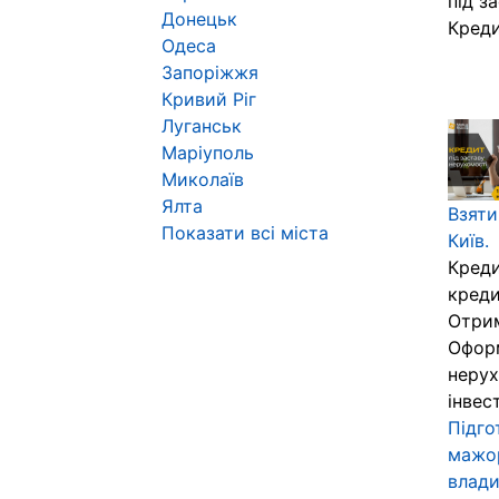
під з
Донецьк
Креди
Одеса
Запоріжжя
Кривий Ріг
Луганськ
Маріуполь
Миколаїв
Ялта
Взяти
Показати всі міста
Київ.
Креди
креди
Отрим
Оформ
нерух
інвест
Підго
мажор
влад