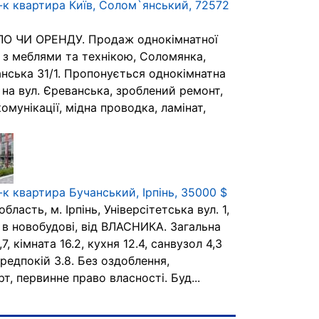
-к квартира Київ, Солом`янський, 72572
О ЧИ ОРЕНДУ. Продаж однокімнатної
 з меблями та технікою, Соломянка,
анська 31/1. Пропонується однокімнатна
 на вул. Єреванська, зроблений ремонт,
комунікації, мідна проводка, ламінат,
к квартира Бучанський, Ірпінь, 35000 $
область, м. Ірпінь, Універсітетська вул. 1,
 в новобудові, від ВЛАСНИКА. Загальна
7, кімната 16.2, кухня 12.4, санвузол 4,3
редпокій 3.8. Без оздоблення,
т, первинне право власності. Буд...