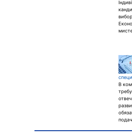
Індив
канди
вибор
Еконо
мисте
спец
В ком
требу
отвеч
разви
обяза
подач