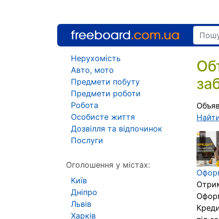
Нерухомість
Об
Авто, мото
за
Предмети побуту
Предмети роботи
Робота
Объяв
Особисте життя
Найт
Дозвілля та відпочинок
Послуги
Оголошення у містах:
Оформ
Київ
Отрим
Дніпро
Оформ
Львів
Креди
Харків