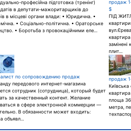
продаж 1
ідуально-професійна підготовка (тренінг)
$
датів в депутати-мажоритарщиків до
ПІД ЖИТЛ
ів в місцеві органи влади: • Юридична. •
квартири
мічна. • Соціально-політична. • Ораторське
вул.Єрев
цтво. • Боротьба з провокаційними еле...
квартира
замінені 
плит...
иалист по сопровождению продаж
продаж 1-
анду передового интернет-магазина
Київська 
ется сотрудник (сотрудница), который будет
квартира
ать за качественный контент. Желание
площа 36,
ваться в сфере электронной коммерции —
метра, пе
тельно. В обязанности может входить:
техпаспор
а объявл...