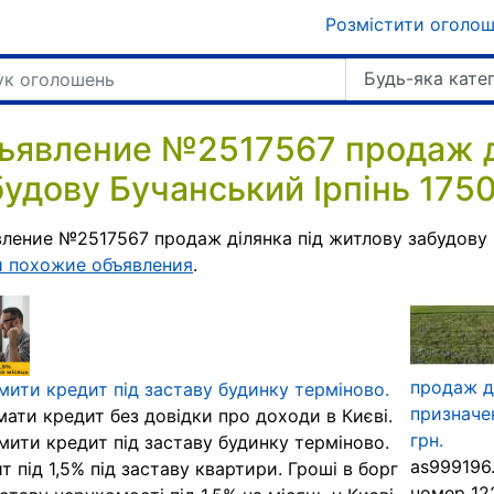
Розмістити оголо
Будь-яка кате
ъявление №2517567 продаж д
будову Бучанський Ірпінь 175
ление №2517567 продаж ділянка під житлову забудову Б
и похожие объявления
.
продаж д
ити кредит під заставу будинку терміново.
призначе
ати кредит без довідки про доходи в Києві.
грн.
ити кредит під заставу будинку терміново.
as999196
т під 1,5% під заставу квартири. Гроші в борг
номер 12