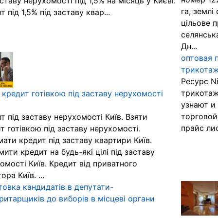
аставу нерухомості під 1,5% на місяць у Києві.
га, землі
т під 1,5% під заставу квар...
цільове 
селянськ
Дн...
оптовая 
трикотаж
Ресурс N
трикотаж
 кредит готівкою під заставу нерухомості
узнают и
торговой
т під заставу нерухомості Київ. Взяти
прайс лис
т готівкою під заставу нерухомості.
ати кредит під заставу квартири Київ.
ити кредит на будь-які цілі під заставу
омості Київ. Кредит від приватного
ора Київ. ...
товка кандидатів в депутати-
итарщиків до виборів в місцеві органи
и