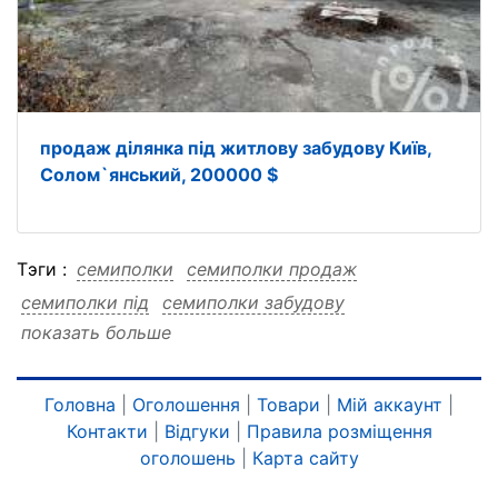
продаж ділянка під житлову забудову Київ,
Солом`янський, 200000 $
Тэги :
семиполки
семиполки продаж
семиполки під
семиполки забудову
показать больше
семиполки житлову
семиполки ділянка
семиполки грн
семиполки броварський
семиполки 260275
семиполки 260275 продаж
Головна
|
Оголошення
|
Товари
|
Мій аккаунт
|
Контакти
|
Відгуки
|
Правила розміщення
семиполки 260275 під
оголошень
|
Карта сайту
семиполки 260275 забудову