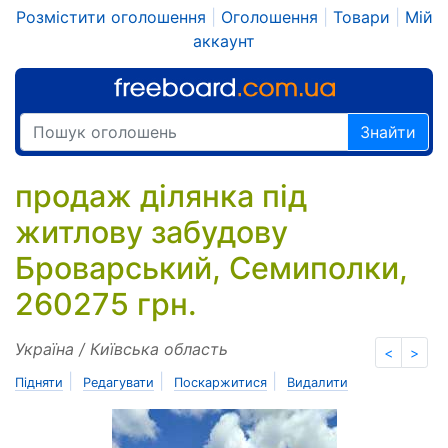
Розмістити оголошення
|
Оголошення
|
Товари
|
Мій
аккаунт
Знайти
продаж ділянка під
житлову забудову
Броварський, Семиполки,
260275 грн.
Україна / Київська область
<
>
|
|
|
Підняти
Редагувати
Поскаржитися
Видалити