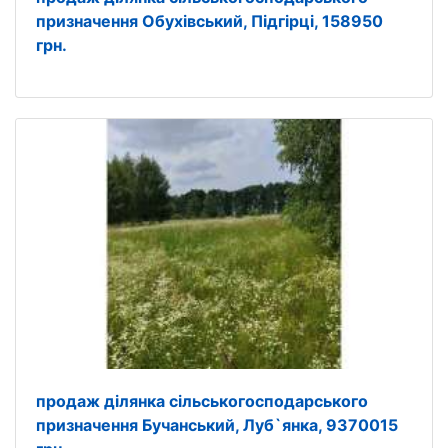
призначення Обухівський, Підгірці, 158950
грн.
продаж ділянка сільськогосподарського
призначення Бучанський, Луб`янка, 9370015