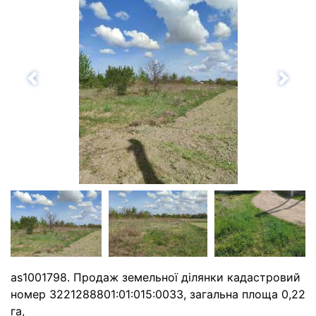
Назад
Впе
as1001798. Продаж земельної ділянки кадастровий
номер 3221288801:01:015:0033, загальна площа 0,22
га,