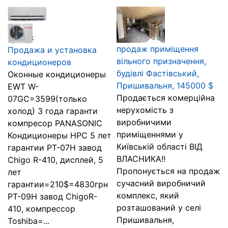
продаж приміщення
Продажа и установка
вільного призначення,
кондиционеров
будівлі Фастівський,
Оконные кондиционеры
Пришивальня, 145000 $
EWT W-
Продається комерційна
07GC=3599(только
нерухомість з
холод) 3 года гаранти
виробничими
компресор PANASONIC
приміщеннями у
Кондиционеры HPC 5 лет
Київській області ВІД
гарантии PT-07H завод
ВЛАСНИКА!!
Chigo R-410, дисплей, 5
Пропонується на продаж
лет
сучасний виробничий
гарантии=210$=4830грн
комплекс, який
PT-09H завод ChigoR-
розташований у селі
410, компрессор
Пришивальня,
Toshiba=...