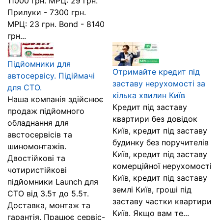
11000 грн. МРЦ: 29 грн.
Прилуки - 7300 грн.
МРЦ: 23 грн. Bond - 8140
грн...
Підйомники для
Отримайте кредит під
автосервісу. Підіймачі
заставу нерухомості за
для СТО.
кілька хвилин Київ
Наша компанія здійснює
Кредит під заставу
продаж підйомного
квартири без довідок
обладнання для
Київ, кредит під заставу
австосервісів та
будинку без поручителів
шиномонтажів.
Київ, кредит під заставу
Двостійкові та
комерційної нерухомості
чотиристійкові
Київ, кредит під заставу
підйомники Launch для
землі Київ, гроші під
СТО від 3.5т до 5.5т.
заставу частки квартири
Доставка, монтаж та
Київ. Якщо вам те...
гарантія. Працює сервіс-