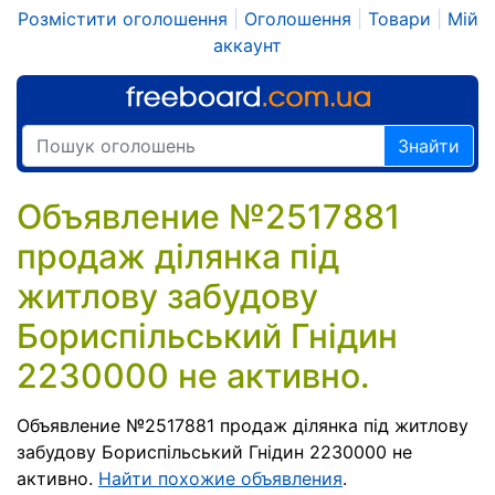
Розмістити оголошення
|
Оголошення
|
Товари
|
Мій
аккаунт
Знайти
Объявление №2517881
продаж ділянка під
житлову забудову
Бориспільський Гнідин
2230000 не активно.
Объявление №2517881 продаж ділянка під житлову
забудову Бориспільський Гнідин 2230000 не
активно.
Найти похожие объявления
.