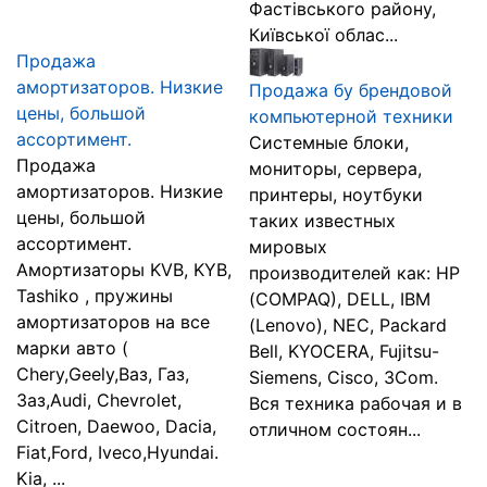
Фастівського району,
Київської облас...
Продажа
амортизаторов. Низкие
Продажа бу брендовой
цены, большой
компьютерной техники
ассортимент.
Системные блоки,
Продажа
мониторы, сервера,
амортизаторов. Низкие
принтеры, ноутбуки
цены, большой
таких известных
ассортимент.
мировых
Амортизаторы KVB, KYB,
производителей как: HP
Tashiko , пружины
(COMPAQ), DELL, IBM
амортизаторов на все
(Lenovo), NEC, Packard
марки авто (
Bell, KYOCERA, Fujitsu-
Chery,Geely,Ваз, Газ,
Siemens, Cisco, 3Com.
Заз,Audi, Chevrolet,
Вся техника рабочая и в
Citroen, Daewoo, Dacia,
отличном состоян...
Fiat,Ford, Iveco,Hyundai.
Kia, ...