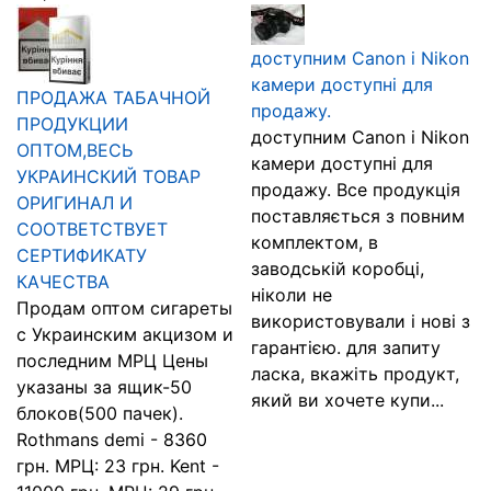
доступним Canon і Nikon
камери доступні для
ПРОДАЖА ТАБАЧНОЙ
продажу.
ПРОДУКЦИИ
доступним Canon і Nikon
ОПТОМ,ВЕСЬ
камери доступні для
УКРАИНСКИЙ ТОВАР
продажу. Все продукція
ОРИГИНАЛ И
поставляється з повним
СООТВЕТСТВУЕТ
комплектом, в
СЕРТИФИКАТУ
заводській коробці,
КАЧЕСТВА
ніколи не
Продам оптом сигареты
використовували і нові з
с Украинским акцизом и
гарантією. для запиту
последним МРЦ Цены
ласка, вкажіть продукт,
указаны за ящик-50
який ви хочете купи...
блоков(500 пачек).
Rothmans demi - 8360
грн. МРЦ: 23 грн. Kent -