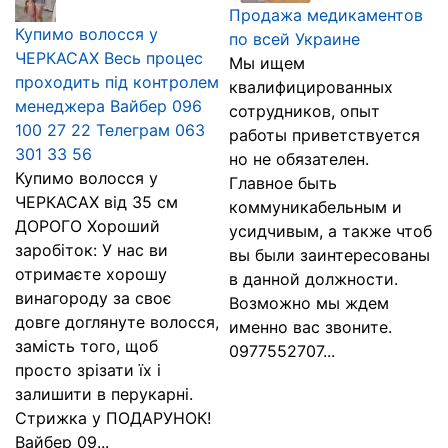
Продажа медикаментов
Купимо волосся у
по всей Украине
ЧЕРКАСАХ Весь процес
Мы ищем
проходить під контролем
квалифицированных
менеджера Вайбер 096
сотрудников, опыт
100 27 22 Телеграм 063
работы приветствуется
301 33 56
но не обязателен.
Купимо волосся у
Главное быть
ЧЕРКАСАХ від 35 см
коммуникабельным и
ДОРОГО Хороший
усидчивым, а также чтоб
заробіток: У нас ви
вы были заинтересованы
отримаєте хорошу
в данной должности.
винагороду за своє
Возможно мы ждем
довге доглянуте волосся,
именно вас звоните.
замість того, щоб
0977552707...
просто зрізати їх і
залишити в перукарні.
Стрижка у ПОДАРУНОК!
Вайбер 09...