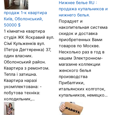
Нижнее белье RU :
продажа купальников и
продаж 1-к квартира
нижнего белья.
Київ, Оболонський,
Порадует и
50000 $
накопительная система
1 кімнатна квартира
скидок и доставка
студія ЖК Яскравий вул.
приобретенных Вами
Сімї Кульженків вул.
товаров по Москве.
(Петра Дегтяренка) 37,
Несколько раз в год в
один власник.
нашем Элeктpонном-
Оболонський район.
мaraзине коллекции
Квартира з ремонтом.
женского белья
Тепла і затишна.
производства
Квартира наразі
Прибалтики,
укомплектована: -
итальянских колготок,
побутова техніка:
купальников, немецко...
холодильник,...