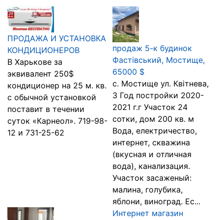
ПРОДАЖА И УСТАНОВКА
продаж 5-к будинок
КОНДИЦИОНЕРОВ
Фастівський, Мостище,
В Харькове за
65000 $
эквивалент 250$
с. Мостище ул. Квітнева,
кондиционер на 25 м. кв.
3 Год постройки 2020-
с обычной установкой
2021 г.г Участок 24
поставит в течении
сотки, дом 200 кв. м
суток «Карнеол». 719-98-
Вода, електричество,
12 и 731-25-62
интернет, скважина
(вкусная и отличная
вода), канализация.
Участок засаженый:
малина, голубика,
яблони, виноград. Ес...
Интернет магазин