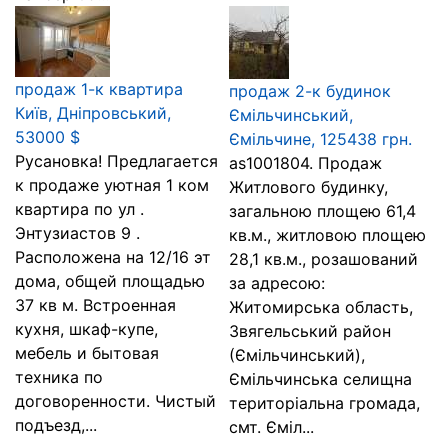
продаж 1-к квартира
продаж 2-к будинок
Київ, Дніпровський,
Ємільчинський,
53000 $
Ємільчине, 125438 грн.
Русановка! Предлагается
as1001804. Продаж
к продаже уютная 1 ком
Житлового будинку,
квартира по ул .
загальною площею 61,4
Энтузиастов 9 .
кв.м., житловою площею
Расположена на 12/16 эт
28,1 кв.м., розашований
дома, общей площадью
за адресою:
37 кв м. Встроенная
Житомирська область,
кухня, шкаф-купе,
Звягельський район
мебель и бытовая
(Ємільчинський),
техника по
Ємільчинська селищна
договоренности. Чистый
територіальна громада,
подъезд,...
смт. Єміл...