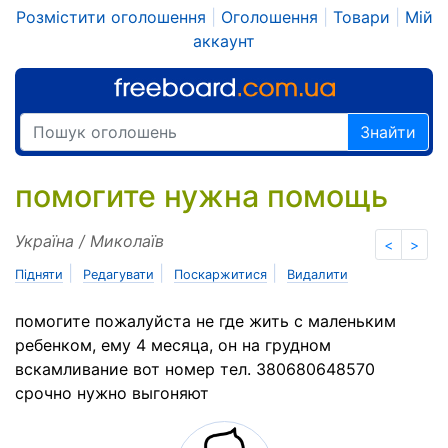
Розмістити оголошення
|
Оголошення
|
Товари
|
Мій
аккаунт
Знайти
помогите нужна помощь
Україна / Миколаїв
<
>
|
|
|
Підняти
Редагувати
Поскаржитися
Видалити
помогите пожалуйста не где жить с маленьким
ребенком, ему 4 месяца, он на грудном
вскамливание вот номер тел. 380680648570
срочно нужно выгоняют