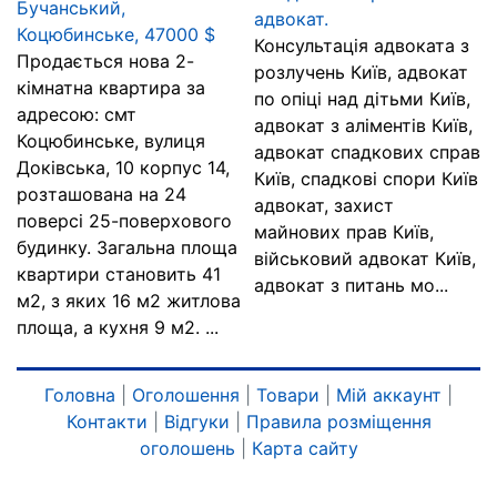
Бучанський,
адвокат.
Коцюбинське, 47000 $
Консультація адвоката з
Продається нова 2-
розлучень Київ, адвокат
кімнатна квартира за
по опіці над дітьми Київ,
адресою: смт
адвокат з аліментів Київ,
Коцюбинське, вулиця
адвокат спадкових справ
Доківська, 10 корпус 14,
Київ, спадкові спори Київ
розташована на 24
адвокат, захист
поверсі 25-поверхового
майнових прав Київ,
будинку. Загальна площа
військовий адвокат Київ,
квартири становить 41
адвокат з питань мо...
м2, з яких 16 м2 житлова
площа, а кухня 9 м2. ...
Головна
|
Оголошення
|
Товари
|
Мій аккаунт
|
Контакти
|
Відгуки
|
Правила розміщення
оголошень
|
Карта сайту