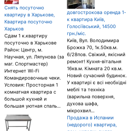
Снять посуточно
довгострокова оренда 1-
квартиру в Харькове,
к квартира Київ,
Квартира посуточно
Голосіївський, 14500
Харьков
грн./міс.
Сдам 1 к.квартиру
Київ, Вул. Володимира
посуточно в Харькове
Брожка 70, 1к.50кв.м.
Район: Центр, м.
6/28пов. Свіжий, якісний
Научная, ул. Ляпунова (за
ремонт! Кухня-вітальня
маг. Спортмастер)
16кв.м. Кімната 20 кв.м.
Интернет Wi-Fi
Новий сучасний будинок.
Командировочные чеки.
У квартирі є всі необхідні
Условия: Просторная 1
меблі та техніка
комнатная квартира с
(варильна поверхня,
большой кухней и
духова шафа,
большая уютная спаль...
мікрохвил...
Продажа в Испании
(недорого) квартира,