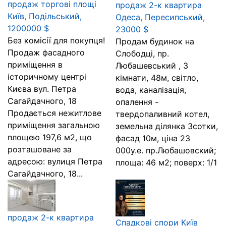
продаж торгові площі
продаж 2-к квартира
Київ, Подільський,
Одеса, Пересипський,
1200000 $
23000 $
Без комісії для покупця!
Продам будинок на
Продаж фасадного
Слободці, пр.
приміщення в
Любашевський , 3
історичному центрі
кімнати, 48м, світло,
Києва вул. Петра
вода, каналізація,
Сагайдачного, 18
опалення -
Продається нежитлове
твердопаливний котел,
приміщення загальною
земельна ділянка 3сотки,
площею 197,6 м2, що
фасад 10м, ціна 23
розташоване за
000у.е. пр.Любашовский;
адресою: вулиця Петра
площа: 46 м2; поверх: 1/1
Сагайдачного, 18...
продаж 2-к квартира
Спадкові спори Київ