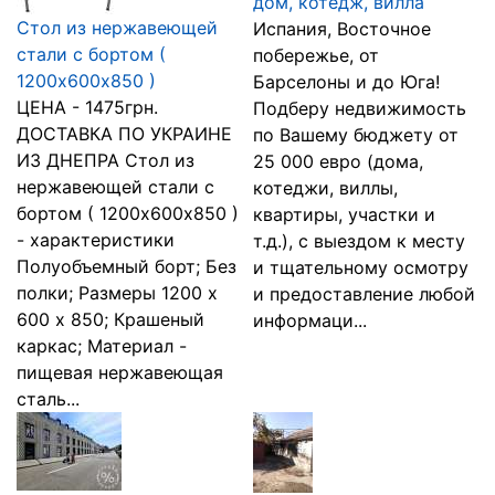
дом, котедж, вилла
Стол из нержавеющей
Испания, Восточное
стали с бортом (
побережье, от
1200х600х850 )
Барселоны и до Юга!
ЦЕНА - 1475грн.
Подберу недвижимость
ДОСТАВКА ПО УКРАИНЕ
по Вашему бюджету от
ИЗ ДНЕПРА Стол из
25 000 евро (дома,
нержавеющей стали с
котеджи, виллы,
бортом ( 1200х600х850 )
квартиры, участки и
- характеристики
т.д.), с выездом к месту
Полуобъемный борт; Без
и тщательному осмотру
полки; Размеры 1200 х
и предоставление любой
600 х 850; Крашеный
информаци...
каркас; Материал -
пищевая нержавеющая
сталь...