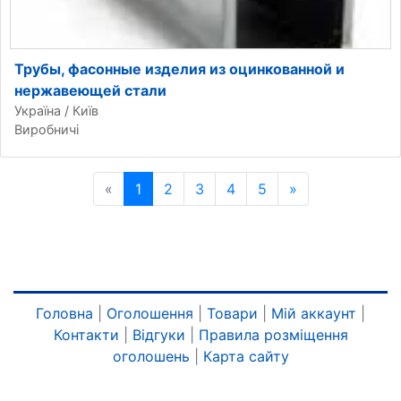
Трубы, фасонные изделия из оцинкованной и
нержавеющей стали
Україна / Київ
Виробничі
«
Попередня сторінка
1
2
3
4
5
»
Наступна стор
Головна
|
Оголошення
|
Товари
|
Мій аккаунт
|
Контакти
|
Відгуки
|
Правила розміщення
оголошень
|
Карта сайту