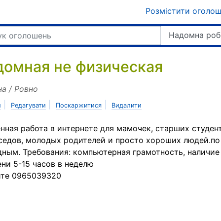
Розмістити оголо
Надомна роб
домная не физическая
на / Ровно
|
|
|
и
Редагувати
Поскаржитися
Видалити
нная работа в интернете для мамочек, старших студент
едов, молодых родителей и просто хороших людей.по
ным. Требования: компьютерная грамотность, наличие
ни 5-15 часов в неделю
ите 0965039320