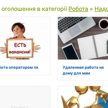
і оголошення в категорії
Робота
»
Надо
бота оператором пк
Удаленная работа на
дому для мам
Без фото