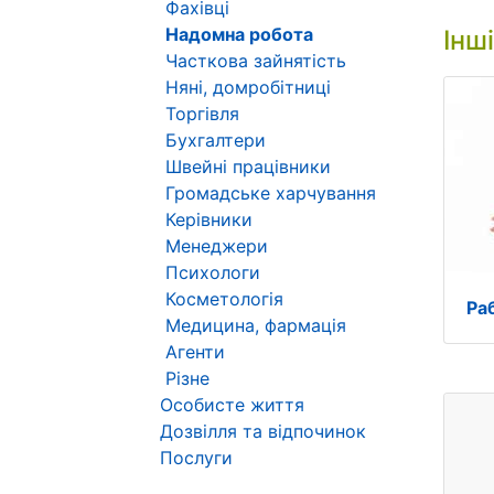
Фахівці
Надомна робота
Інш
Часткова зайнятість
Няні, домробітниці
Торгівля
Бухгалтери
Швейні працівники
Громадське харчування
Керівники
Менеджери
Психологи
Косметологія
Ра
Медицина, фармація
Агенти
Різне
Особисте життя
Дозвілля та відпочинок
Послуги