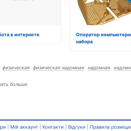
бота в интернете
Оператор компьютерн
набора
:
физическая
физическая надомная
надомная
надомн
зать больше
ари
|
Мій аккаунт
|
Контакти
|
Відгуки
|
Правила розміще