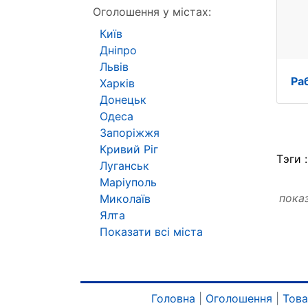
Оголошення у містах:
Київ
Дніпро
Львів
Ра
Харків
Донецьк
Одеса
Запоріжжя
Кривий Ріг
Тэги 
Луганськ
Маріуполь
пока
Миколаїв
Ялта
Показати всі міста
Головна
|
Оголошення
|
Тов