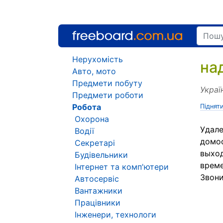
Нерухомість
на
Авто, мото
Предмети побуту
Украї
Предмети роботи
Робота
Піднят
Охорона
Удале
Водії
домос
Секретарі
выход
Будівельники
време
Інтернет та комп'ютери
Звон
Автосервіс
Вантажники
Працівники
Інженери, технологи