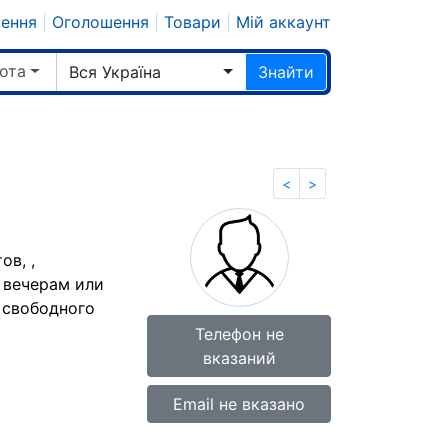
шення
|
Оголошення
|
Товари
|
Мій аккаунт
ота
Вся Україна
Знайти
<
>
ов, ,
 вечерам или
 свободного
Телефон не
вказаний
Email не вказано