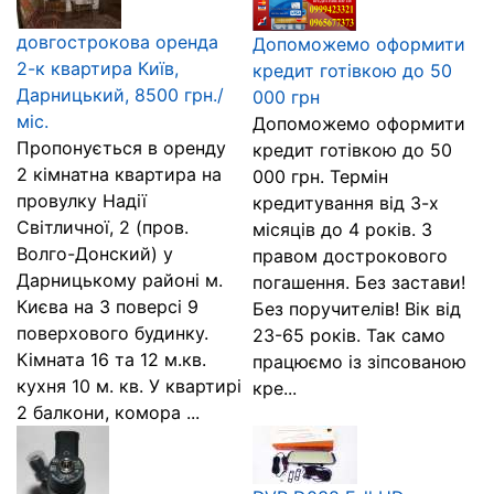
довгострокова оренда
Допоможемо оформити
2-к квартира Київ,
кредит готівкою до 50
Дарницький, 8500 грн./
000 грн
міс.
Допоможемо оформити
Пропонується в оренду
кредит готівкою до 50
2 кімнатна квартира на
000 грн. Термін
провулку Надії
кредитування від 3-х
Світличної, 2 (пров.
місяців до 4 років. З
Волго-Донский) у
правом дострокового
Дарницькому районі м.
погашення. Без застави!
Києва на 3 поверсі 9
Без поручителів! Вік від
поверхового будинку.
23-65 років. Так само
Кімната 16 та 12 м.кв.
працюємо із зіпсованою
кухня 10 м. кв. У квартирі
кре...
2 балкони, комора ...