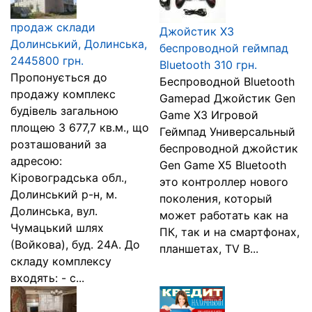
продаж склади
Джойстик X3
Долинський, Долинська,
беспроводной геймпад
2445800 грн.
Bluetooth 310 грн.
Пропонується до
Беспроводной Bluetooth
продажу комплекс
Gamepad Джойстик Gen
будівель загальною
Game X3 Игровой
площею 3 677,7 кв.м., що
Геймпад Универсальный
розташований за
беспроводной джойстик
адресою:
Gen Game X5 Bluetooth
Кіровоградська обл.,
это контроллер нового
Долинський р-н, м.
поколения, который
Долинська, вул.
может работать как на
Чумацький шлях
ПК, так и на смартфонах,
(Войкова), буд. 24А. До
планшетах, TV B...
складу комплексу
входять: - с...