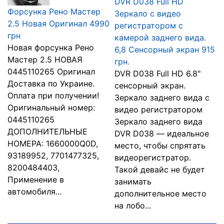
DVR D038 Full HD
Форсунка Рено Мастер
Зеркало с видео
2.5 Новая Оригинал 4990
регистратором с
грн
камерой заднего вида.
Новая форсунка Рено
6,8 Сенсорный экран 915
Мастер 2.5 НОВАЯ
грн.
0445110265 Оригинал
DVR D038 Full HD 6.8"
Доставка по Украине.
сенсорный экран.
Оплата при получении!
Зеркало заднего вида с
Оригинальный номер:
видео регистратором
0445110265
Зеркало заднего вида
ДОПОЛНИТЕЛЬНЫЕ
DVR D038 ― идеальное
НОМЕРА: 1660000Q0D,
место, чтобы спрятать
93189952, 7701477325,
видеорегистратор.
8200484403,
Такой девайс не будет
Применение в
занимать
автомобиля...
дополнительное место
на лобо...