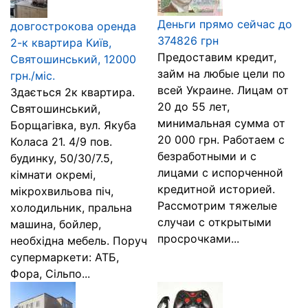
Деньги прямо сейчас до
довгострокова оренда
374826 грн
2-к квартира Київ,
Предоставим кредит,
Святошинський, 12000
займ на любые цели по
грн./міс.
всей Украине. Лицам от
Здається 2к квартира.
20 до 55 лет,
Святошинський,
минимальная сумма от
Борщагівка, вул. Якуба
20 000 грн. Работаем с
Коласа 21. 4/9 пов.
безработными и с
будинку, 50/30/7.5,
лицами с испорченной
кімнати окремі,
кредитной историей.
мікрохвильова піч,
Рассмотрим тяжелые
холодильник, пральна
случаи с открытыми
машина, бойлер,
просрочками...
необхідна мебель. Поруч
супермаркети: АТБ,
Фора, Сільпо...