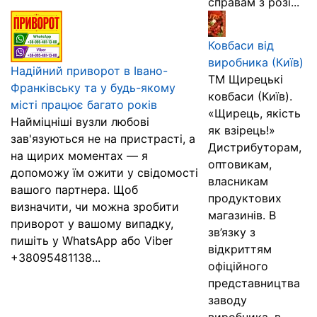
справам з розі...
Ковбаси від
виробника (Київ)
Надійний приворот в Івано-
ТМ Щирецькі
Франківську та у будь-якому
ковбаси (Київ).
місті працює багато років
«Щирець, якість
Найміцніші вузли любові
як взірець!»
зав'язуються не на пристрасті, а
Дистрибуторам,
на щирих моментах — я
оптовикам,
допоможу їм ожити у свідомості
власникам
вашого партнера. Щоб
продуктових
визначити, чи можна зробити
магазинів. В
приворот у вашому випадку,
зв’язку з
пишіть у WhatsApp або Viber
відкриттям
+38095481138...
офіційного
представництва
заводу