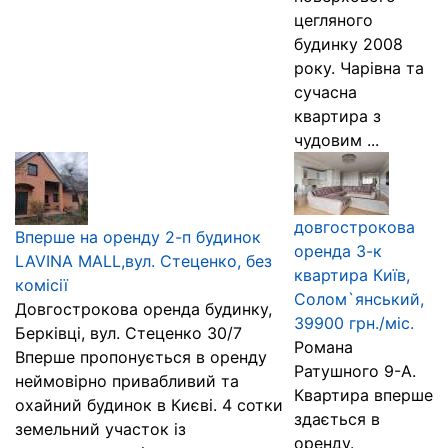
цегляного
будинку 2008
року. Чарівна та
сучасна
квартира з
чудовим ...
довгострокова
Вперше на оренду 2-п будинок
оренда 3-к
LAVINA MАLL,вул. Стеценко, без
квартира Київ,
комісії
Солом`янський,
Довгострокова оренда будинку,
39900 грн./міс.
Берківці, вул. Стеценко 30/7
Романа
Вперше пропонується в оренду
Ратушного 9-А.
неймовірно привабливий та
Квартира вперше
охайний будинок в Києві. 4 сотки
здається в
земельний участок із
оренду.