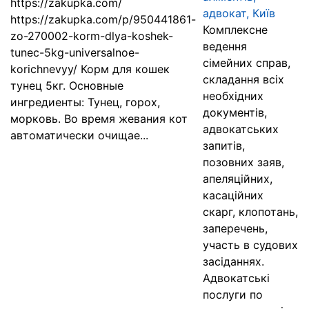
https://zakupka.com/
адвокат, Київ
https://zakupka.com/p/950441861-
Комплексне
zo-270002-korm-dlya-koshek-
ведення
tunec-5kg-universalnoe-
сімейних справ,
korichnevyy/ Корм для кошек
складання всіх
тунец 5кг. Основные
необхідних
ингредиенты: Тунец, горох,
документів,
морковь. Во время жевания кот
адвокатських
автоматически очищае...
запитів,
позовних заяв,
апеляційних,
касаційних
скарг, клопотань,
заперечень,
участь в судових
засіданнях.
Адвокатські
послуги по