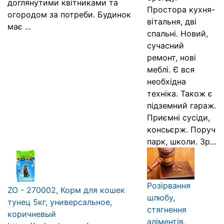
доглянутими квітниками та
Простора кухня-
огородом за потреби. Будинок
вітальня, дві
має ...
спальні. Новий,
сучасний
ремонт, нові
меблі. Є вся
необхідна
техніка. Також є
підземний гараж.
Приємні сусіди,
консьєрж. Поруч
парк, школи. Зр...
Розірвання
ZO - 270002, Корм для кошек
шлюбу,
тунец 5кг, универсальное,
стягнення
коричневый
аліментів,