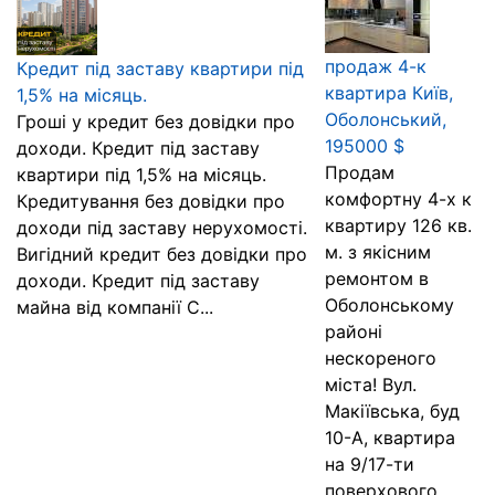
продаж 4-к
Кредит під заставу квартири під
квартира Київ,
1,5% на місяць.
Оболонський,
Гроші у кредит без довідки про
195000 $
доходи. Кредит під заставу
Продам
квартири під 1,5% на місяць.
комфортну 4-х к
Кредитування без довідки про
квартиру 126 кв.
доходи під заставу нерухомості.
м. з якісним
Вигідний кредит без довідки про
ремонтом в
доходи. Кредит під заставу
Оболонському
майна від компанії С...
районі
нескореного
міста! Вул.
Макіївська, буд
10-А, квартира
на 9/17-ти
поверхового