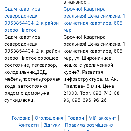
в наявнос...
Сдам квартира
Срочно! Квартира
северодонецк
реальная! Цена снижена, 1
0953854434, 2-к,район
комнатная квартира, 605
озеро Чистое
м/р
Сдам квартира
Срочно! Квартира
северодонецк
реальная! Цена снижена, 1
0953854434, 2-к, район
комнатная квартира, 605
озеро Чистое,хорошее
м/р, ул. Широнинцев,
состояние, телевизор,
чешка с увеличенной
холодильник,ДВД,
кухней. Развитая
мебель,постель,горячая
инфраструктура. м. Ак.
вода, автостоянка
Павлова- 5 мин. Цена
рядом с домом,-на
21000. Торг. 093-743-08-
сутки,месяц.
96, 095-696-96-26
Головна
|
Оголошення
|
Товари
|
Мій аккаунт
|
Контакти
|
Відгуки
|
Правила розміщення