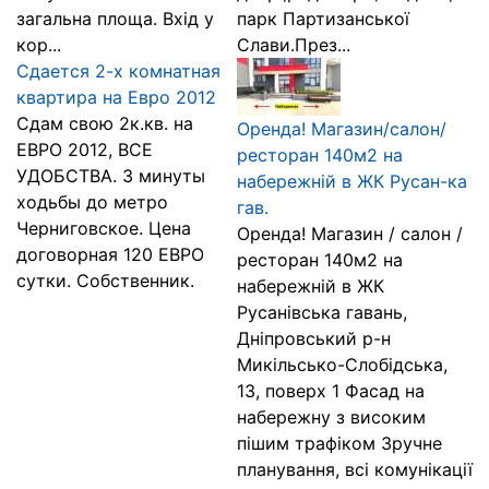
загальна площа. Вхід у
парк Партизанської
кор...
Слави.През...
Сдается 2-х комнатная
квартира на Евро 2012
Сдам свою 2к.кв. на
Оренда! Магазин/салон/
ЕВРО 2012, ВСЕ
ресторан 140м2 на
УДОБСТВА. 3 минуты
набережній в ЖК Русан-ка
ходьбы до метро
гав.
Черниговское. Цена
Оренда! Магазин / салон /
договорная 120 ЕВРО
ресторан 140м2 на
сутки. Собственник.
набережній в ЖК
Русанівська гавань,
Дніпровський р-н
Микільсько-Слобідська,
13, поверх 1 Фасад на
набережну з високим
пішим трафіком Зручне
планування, всі комунікації