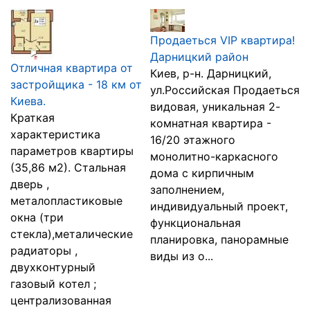
Продаеться VIP квартира!
Дарницкий район
Отличная квартира от
Киев, р-н. Дарницкий,
застройщика - 18 км от
ул.Российская Продаеться
Киева.
видовая, уникальная 2-
Краткая
комнатная квартира -
характеристика
16/20 этажного
параметров квартиры
монолитно-каркасного
(35,86 м2). Стальная
дома с кирпичным
дверь ,
заполнением,
металопластиковые
индивидуальный проект,
окна (три
функциональная
стекла),металические
планировка, панорамные
радиаторы ,
виды из о...
двухконтурный
газовый котел ;
централизованная