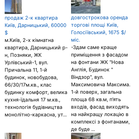
довгострокова оренда
продаж 2-к квартира
торгові площі Київ,
Київ, Дарницький, 60000
Голосіївський, 1675 $/
$
міс.
м.Київ, 2-х кімнатна
-Здам саме краще
квартира, Дарницький р-
приміщення з фасадом
н, Позняки, ЖК
на фонтани ЖК "Нова
Урлівський-1, вул.
Англія, Будинок "
Причальна 11, 1-й
Віндзор", вул.
будинок, новобудова,
Максимовича Максима.
66/30/17м.кв., клас
1-й поверх, загальна
будинку комфорт, велика
площа 68 кв.м, п’ять
кухня-їдальня 17 м.кв.,
входів, фасад виходять
технологія будівництва
на найкращу локацію в
монолітно-каркасна, ут...
комплексі з фонтанами,
де буде ...