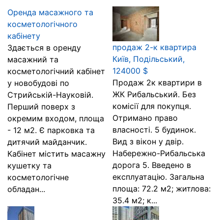
Оренда масажного та
косметологічного
кабінету
продаж 2-к квартира
Здається в оренду
Київ, Подільський,
масажний та
124000 $
косметологічний кабінет
Продаж 2к квартири в
у новобудові по
ЖК Рибальський. Без
Стрийській-Науковій.
комісії для покупця.
Перший поверх з
Отримано право
окремим входом, площа
власності. 5 будинок.
- 12 м2. Є парковка та
Вид з вікон у двір.
дитячий майданчик.
Набережно-Рибальська
Кабінет містить масажну
дорога 5. Введено в
кушетку та
експлуатацію. Загальна
косметологічне
площа: 72.2 м2; житлова:
обладан...
35.4 м2; к...