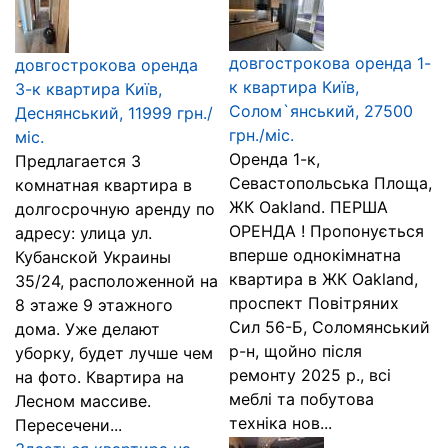
довгострокова оренда 1-
довгострокова оренда
к квартира Київ,
3-к квартира Київ,
Солом`янський, 27500
Деснянський, 11999 грн./
грн./міс.
міс.
Оренда 1-к,
Предлагается 3
Севастопольська Площа,
комнатная квартира в
ЖК Oakland. ПЕРША
долгосрочную аренду по
ОРЕНДА ! Пропонується
адресу: улица ул.
вперше однокімнатна
Кубанской Украины
квартира в ЖК Oakland,
35/24, расположенной на
проспект Повітряних
8 этаже 9 этажного
Сил 56-Б, Соломянський
дома. Уже делают
р-н, щойно після
уборку, будет лучше чем
ремонту 2025 р., всі
на фото. Квартира на
меблі та побутова
Лесном массиве.
техніка нов...
Пересечени...