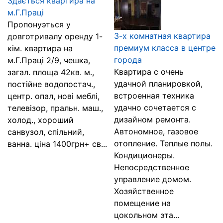
Здається квартира на
м.Г.Праці
Пропонуэться у
3-х комнатная квартира
довготривалу оренду 1-
премиум класса в центре
кім. квартира на
города
м.Г.Праці 2/9, чешка,
Квартира с очень
загал. площа 42кв. м.,
удачной планировкой,
постійне водопостач.,
встроенная техника
центр. опал, нові меблі,
удачно сочетается с
телевізор, пральн. маш.,
дизайном ремонта.
холод., хороший
Автономное, газовое
санвузол, спільний,
отопление. Теплые полы.
ванна. ціна 1400грн+ св...
Кондиционеры.
Непосредственное
управление домом.
Хозяйственное
помещение на
цокольном эта...