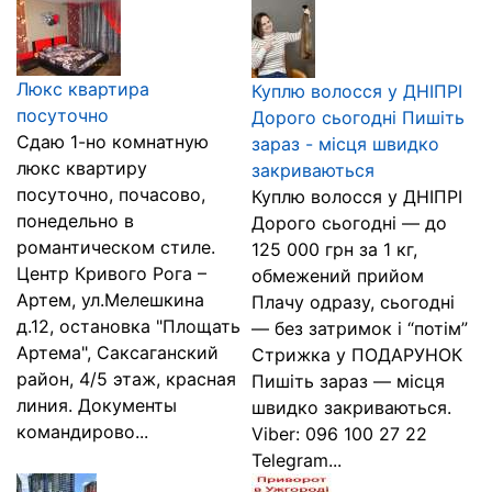
Люкс квартира
Куплю волосся у ДНІПРІ
посуточно
Дорого сьогодні Пишіть
Сдаю 1-но комнатную
зараз - місця швидко
люкс квартиру
закриваються
посуточно, почасово,
Куплю волосся у ДНІПРІ
понедельно в
Дорого сьогодні — до
романтическом стиле.
125 000 грн за 1 кг,
Центр Кривого Рога –
обмежений прийом
Артем, ул.Мелешкина
Плачу одразу, сьогодні
д.12, остановка "Площать
— без затримок і “потім”
Артема", Саксаганский
Стрижка у ПОДАРУНОК
район, 4/5 этаж, красная
Пишіть зараз — місця
линия. Документы
швидко закриваються.
командирово...
Viber: 096 100 27 22
Telegram...