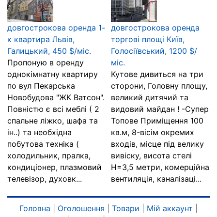
довгострокова оренда 1-
довгострокова оренда
к квартира Львів,
торгові площі Київ,
Галицький, 450 $/міс.
Голосіївський, 1200 $/
Пропоную в оренду
міс.
однокімнатну квартиру
Кутове дивиться на три
по вул Пекарська
сторони, Головну площу,
Новобудова "ЖК Ватсон".
великий дитячий та
Повністю є всі меблі ( 2
видовий майдан ! -Супер
спальне ліжко, шафа та
Топове Приміщення 100
ін..) та необхідна
кв.м, 8-вісім окремих
побутова техніка (
входів, місце під велику
холодильник, пралка,
вивіску, висота стелі
кондиціонер, плазмовий
Н=3,5 метри, комерційна
телевізор, духовк...
вентиляція, каналізаці...
Головна
|
Оголошення
|
Товари
|
Мій аккаунт
|