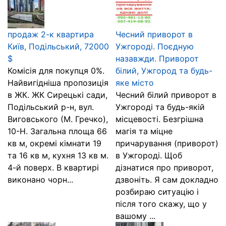
продаж 2-к квартира
Чесний приворот в
Київ, Подільський, 72000
Ужгороді. Поєдную
$
назавжди. Приворот
Комісія для покупця 0%.
білий, Ужгород та будь-
Найвигідніша пропозиція
яке місто
в ЖК. ЖК Сирецькі сади,
Чесний білий приворот в
Подільський р-н, вул.
Ужгороді та будь-якій
Виговського (М. Гречко),
місцевості. Безгрішна
10-Н. Загальна площа 66
магія та міцне
кв м, окремі кімнати 19
причарування (приворот)
та 16 кв м, кухня 13 кв м.
в Ужгороді. Щоб
4-й поверх. В квартирі
дізнатися про приворот,
виконано чорн...
дзвоніть. Я сам докладно
розбираю ситуацію і
після того скажу, що у
вашому ...