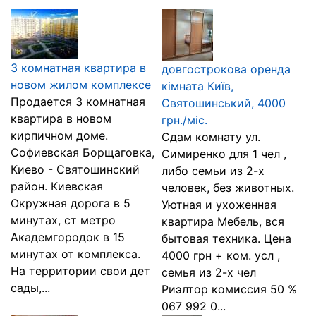
3 комнатная квартира в
довгострокова оренда
новом жилом комплексе
кімната Київ,
Продается 3 комнатная
Святошинський, 4000
квартира в новом
грн./міс.
кирпичном доме.
Сдам комнату ул.
Софиевская Борщаговка,
Симиренко для 1 чел ,
Киево - Святошинский
либо семьи из 2-х
район. Киевская
человек, без животных.
Окружная дорога в 5
Уютная и ухоженная
минутах, ст метро
квартира Мебель, вся
Академгородок в 15
бытовая техника. Цена
минутах от комплекса.
4000 грн + ком. усл ,
На территории свои дет
семья из 2-х чел
сады,...
Риэлтор комиссия 50 %
067 992 0...