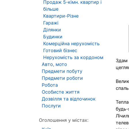
Продаж 5-кімн. квартир і
більше
Квартири-Різне
Гаражі
Ділянки
Будинки
Комерційна нерухомість
Готовий бізнес
Нерухомість за кордоном
Здам 
Авто, мото
цегля
Предмети побуту
Предмети роботи
Велик
Робота
спаль
Особисте життя
Дозвілля та відпочинок
Тепла
Послуги
будь-
Лічил
Оголошення у містах:
телев