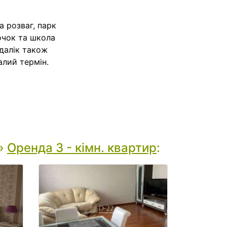
а розваг, парк
очок та школа
одалік також
алий термін.
»
Оренда 3 - кімн. квартир
: