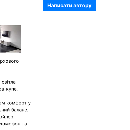
Написати автору
ерхового
 світла
фа-купе.
вам комфорт у
ьний баланс.
ойлер,
 домофон та