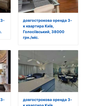
 3-
довгострокова оренда 3-
к квартира Київ,
.
Голосіївський, 38000
грн./міс.
 3-
довгострокова оренда 3-
к квартира Київ,