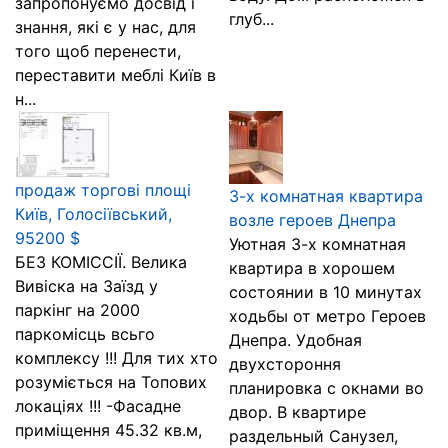
запропонуємо досвід і
глуб...
знання, які є у нас, для
того щоб перенести,
переставити меблі Київ в
н...
продаж торгові площі
3-х комнатная квартира
Київ, Голосіївський,
возле героев Днепра
95200 $
Уютная 3-х комнатная
БЕЗ КОМІССІЇ. Велика
квартира в хорошем
Вивіска на Заїзд у
состоянии в 10 минутах
паркінг на 2000
ходьбы от метро Героев
паркомісць всьго
Днепра. Удобная
комплексу !!! Для тих хто
двухстороння
розуміється на Топових
планировка с окнами во
локаціях !!! -Фасадне
двор. В квартире
приміщення 45.32 кв.м,
раздельный Санузел,