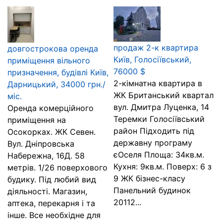
продаж 2-к квартира
довгострокова оренда
Київ, Голосіївський,
приміщення вільного
76000 $
призначення, будівлі Київ,
2-кімнатна квартира в
Дарницький, 34000 грн./
ЖК Британський квартал
міс.
вул. Дмитра Луценка, 14
Оренда комерційного
Теремки Голосіївський
приміщення на
район Підходить під
Осокорках. ЖК Севен.
державну програму
Вул. Дніпровська
єОселя Площа: 34кв.м.
Набережна, 16Д. 58
Кухня: 9кв.м. Поверх: 6 з
метрів. 1/26 поверхового
9 ЖК бізнес-класу
будику. Під любий вид
Панельний будинок
діяльності. Магазин,
20112...
аптека, перекарня і та
інше. Все необхідне для