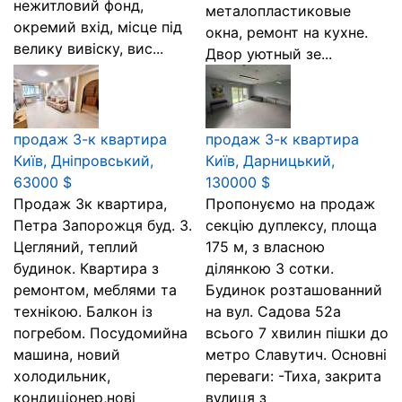
нежитловий фонд,
металопластиковые
окремий вхід, місце під
окна, ремонт на кухне.
велику вивіску, вис...
Двор уютный зе...
продаж 3-к квартира
продаж 3-к квартира
Київ, Дніпровський,
Київ, Дарницький,
63000 $
130000 $
Продаж 3к квартира,
Пропонуємо на продаж
Петра Запорожця буд. 3.
секцію дуплексу, площа
Цегляний, теплий
175 м, з власною
будинок. Квартира з
ділянкою 3 сотки.
ремонтом, меблями та
Будинок розташованний
технікою. Балкон із
на вул. Садова 52а
погребом. Посудомийна
всього 7 хвилин пішки до
машина, новий
метро Славутич. Основні
холодильник,
переваги: -Тиха, закрита
кондиціонер,нові
вулиця з