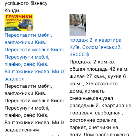
успішного бізнесу.
Конди...
Переставити меблі,
продаж 2-к квартира
вантажники Київ.
Київ, Солом`янський,
Перенести меблі в Києві.
39000 $
Пересунути меблі,
Продажа 2 ком.кв.
піаніно, сейф Київ.
общая площадь 42 кв.м.,
Вантажники києва. Ми із
жилая 27 кв.м., кухня 6
задовол
кв м. , 3/5 этажного
Переставити меблі,
дома, комнаты
вантажники Київ.
смежные,сан.узел
Перенести меблі в Києві.
раздедьный. Квартира не
Пересунути меблі,
торцевая, свободная ,
піаніно, сейф Київ.
состояние срелние,
Вантажники києва. Ми із
паркет, счетчики на
задоволенням
воду. Дом расположен в