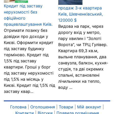
Кредит під заставу
продаж 3-к квартира
нерухомості без
Київ, Шевченківський,
офіційного
120000 $
працевлаштування Київ.
Видова на парк, через
Отримати позику без
дорогу вхід у метро,
довідки про доходи у
пару хвилин і "Золоті
Києві. Оформити кредит
Ворота", чи ТРЦ Гулівер.
під заставу будинку
Квартира 69,3 кв.м,
терміново. Кредит під
выльне планування, два
1,5% під заставу
санвузла, балкон, кухня-
квартири. Гроші у борг
студія, та дві окремих
під заставу нерухомості
спальні, встановлені
під 1,5% на місяць у
лічильники на тепло,
Києві. Кредит під 1,5% під
воду ...
заставу квар...
Головна
|
Оголошення
|
Товари
|
Мій аккаунт
|
Контакти
|
Відгуки
|
Правила розміщення