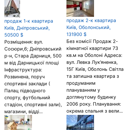
продаж 2-к квартира
продаж 1-к квартира
Київ, Оболонський,
Київ, Дніпровський,
131900 $
50500 $
Без комісії Продаж 2-
Розміщення: вул.
кімнатної квартири 73
Сосюри,6; Дніпровський
кв.м на Оболоні Адреса:
р-н, Стара Дарниця, 500
вул. Левка Лук’яненка,
м від Дарницької площі
15Г Київ, Оболонь Світла
Інфраструктура:
та затишна квартира з
Розвинена, поруч
продуманим
спортивні заклади (
плануванням у
Палац підводного
доглянутому будинку
спорту, футбольний
2006 року. Планування:
стадіон, спортивні зали),
окрема спальня з вели...
магазини, відді...