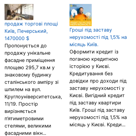
продаж торгові площі
Гроші під заставу
Київ, Печерський,
нерухомості під 1,5% на
1470000 $
місяць Київ.
Пропонується до
Оформити кредит із
продажу унікальне
поганою кредитною
фасадне приміщення
історією у Києві.
площею 295,7 кв.м у
Кредитування без
знаковому будинку
довідки про доходи під
сталінського ампіру зі
заставу нерухомості у
шпилем на вул.
Києві. Вигідний кредит
Круглоуніверситетська,
під заставу квартири
11/19. Простір
Київ. Гроші під заставу
вирізняється
нерухомості під 1,5% на
п’ятиметровими
місяць у Києві. Креди...
стелями, великими
фасадними вікн...