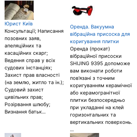
Юрист Київ
Оренда. Вакуумна
Консультації; Написання
вібраційна присоска для
позовних заяв,
коригування плитки
апеляційних та
Оренда (прокат)
касаційних скарг;
вібраційної присоски
Ведення справ у всіх
SHIJING 9395 допоможе
судових інстанціях;
вам виконати роботи
Захист прав власності
пов’язані з точним
(на землю, житло та ін.);
коригуванням керамічної
Судовий захист
або керамогранітної
цивільних прав;
плитки безпосередньо
Розірвання шлюбу;
при укладанні на клей
Визнання батьк...
горизонтальних та
вертикальних поверхонь.
...