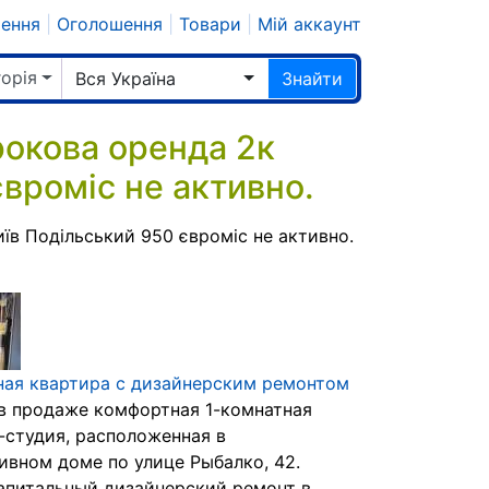
шення
|
Оголошення
|
Товари
|
Мій аккаунт
горія
Вся Україна
Знайти
окова оренда 2к
євроміс не активно.
в Подільський 950 євроміс не активно.
ная квартира с дизайнерским ремонтом
в продаже комфортная 1-комнатная
-студия, расположенная в
ивном доме по улице Рыбалко, 42.
апитальный дизайнерский ремонт в