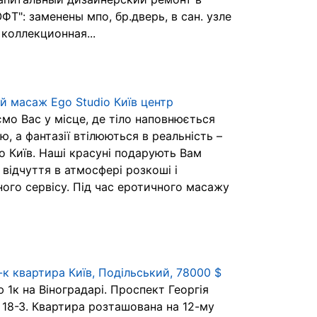
ФТ": заменены мпо, бр.дверь, в сан. узле
коллекционная...
й масаж Ego Studio Київ центр
мо Вас у місце, де тіло наповнюється
, а фантазії втілюються в реальність –
o Київ. Наші красуні подарують Вам
 відчуття в атмосфері розкоші і
ного сервісу. Під час еротичного масажу
-к квартира Київ, Подільський, 78000 $
1к на Віноградарі. Проспект Георгія
 18-З. Квартира розташована на 12-му