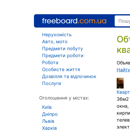
Нерухомість
Об
Авто, мото
кв
Предмети побуту
Предмети роботи
Робота
Объяв
Особисте життя
Найт
Дозвілля та відпочинок
Послуги
Кварт
Оголошення у містах:
36м2 
окна,
Київ
кирпи
Дніпро
телев
Львів
элект
Харків