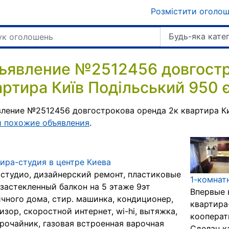
Розмістити оголо
Будь-яка кате
ъявление №2512456 довгостр
артира Київ Подільський 950 
ление №2512456 довгострокова оренда 2к квартира Киї
и похожие объявления
.
ира-студия в центре Киева
студио, дизайнерский ремонт, пластиковые
1-комнат
 застекленный балкон на 5 этаже 9эт
Впервые 
чного дома, стир. машинка, кондиционер,
квартира
изор, скоростной интернет, wi-hi, вытяжка,
кооперат
рочайник, газовая встроенная варочная
Сделан к