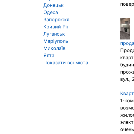
повер
Донецьк
Одеса
Запоріжжя
Кривий Ріг
Луганськ
Маріуполь
прода
Миколаїв
Прода
Ялта
кварт
Показати всі міста
будин
прожи
вул.,
Кварт
1-ком
возмо
жилое
элект
очень