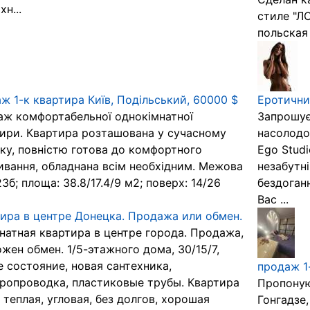
хн...
стиле "ЛО
польская 
ж 1-к квартира Київ, Подільський, 60000 $
Еротични
ж комфортабельної однокімнатної
Запрошує
ири. Квартира розташована у сучасному
насолодою
ку, повністю готова до комфортного
Ego Studi
вання, обладнана всім необхідним. Межова
незабутні
 23б; площа: 38.8/17.4/9 м2; поверх: 14/26
бездоган
Вас ...
ира в центре Донецка. Продажа или обмен.
натная квартира в центре города. Продажа,
жен обмен. 1/5-этажного дома, 30/15/7,
 состояние, новая сантехника,
продаж 1
ропроводка, пластиковые трубы. Квартира
Пропоную 
 теплая, угловая, без долгов, хорошая
Гонгадзе,