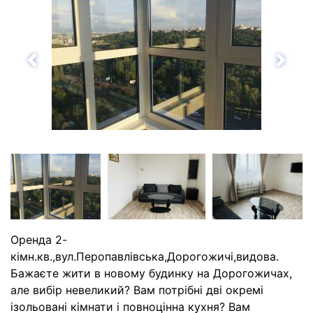
Назад
Впе
Оренда 2-
кімн.кв.,вул.Перопавлівська,Дорогожичі,видова.
Бажаєте жити в новому будинку на Дорогожичах,
але вибір невеликий? Вам потрібні дві окремі
ізольовані кімнати і повноцінна кухня? Вам