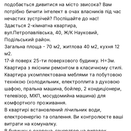
подобається дивитися на місто звисока? Вам
потрібно бичити інтелект в очах власників під час
нечастих зустрічей? Поспішайте до нас!
Здається 2-кімнатна квартира,
вул.Петропавлівська, 40, Ж/К Науковий,
Подільський район.
Загальна площа - 70 м2, житлова 40 м2, кухня 12
м2.
17-й поверх 25-ти поверхового будинку. Н=3м.
Квартира з якісним ремонтом в класичному стилі.
Квартира укомплектована меблями та побутовою
технікою (холодильник, електроплита з духовою
шафою, пральна машина, бойлер, 2 кондиціонери,
телевізор, МХП, мосудомийна машина) для
комфортного проживання.
В квартирі встановлений лічильник води,
електроенергію та опалення. Ви контролюєте ваші
витрати на комуналку.
В будинку є охорона, генератор на випадок