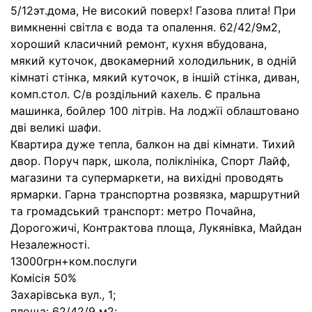
5/12эт.дома, Не високий поверх! Газова плита! При
вимкненні світла є вода та опалення. 62/42/9м2,
хороший класичний ремонт, кухня вбудована,
мякий куточок, двокамерний холодильник, в одній
кімнаті стінка, мякий куточок, в іншій стінка, диван,
комп.стол. С/в роздільний кахель. Є пральна
машинка, бойлер 100 літрів. На лоджїі облаштовано
дві великі шафи.
Квартира дуже тепла, балкон на дві кімнати. Тихий
двор. Поруч парк, школа, поліклініка, Спорт Лайф,
магазини та супермаркети, на вихідні проводять
ярмарки. Гарна транспортна розвязка, маршрутний
та громадський транспорт: метро Почайна,
Дорогожичі, Контрактова площа, Лукянівка, Майдан
Незалежності.
13000грн+ком.послуги
Комісія 50%
Захарівська вул., 1;
площа: 62/42/9 м2;