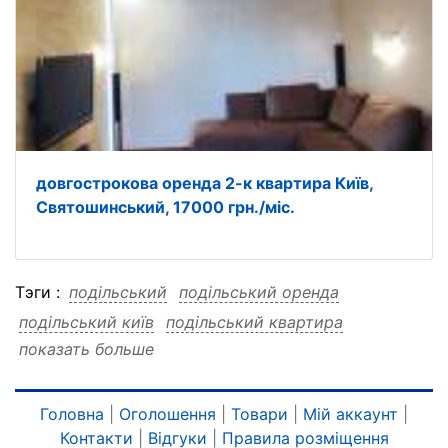
довгострокова оренда 2-к квартира Київ,
Святошинський, 17000 грн./міс.
Тэги :
подільський
подільський оренда
подільський київ
подільський квартира
показать больше
подільський довгострокова
подільський грн міс
подільський 2-к
подільський 13000
подільський 13000 оренда
Головна
|
Оголошення
|
Товари
|
Мій аккаунт
|
Контакти
|
Відгуки
|
Правила розміщення
подільський 13000 київ