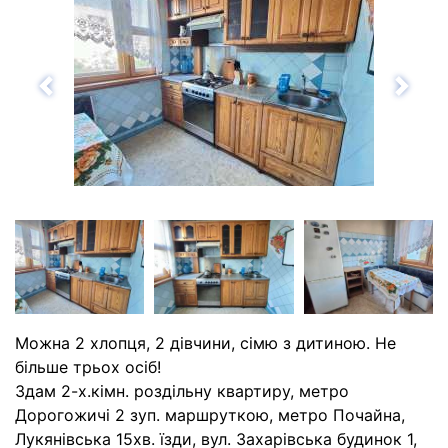
Назад
Впе
Можна 2 хлопця, 2 дівчини, сімю з дитиною. Не
більше трьох осіб!
Здам 2-х.кімн. роздільну квартиру, метро
Дорогожичі 2 зуп. маршруткою, метро Почайна,
Лукянівська 15хв. їзди, вул. Захарівська будинок 1,