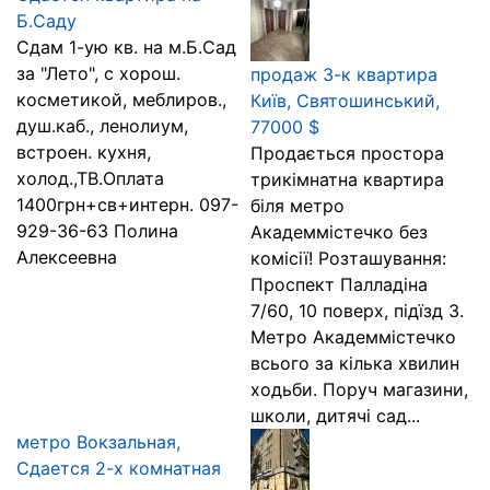
Б.Саду
Сдам 1-ую кв. на м.Б.Сад
за "Лето", с хорош.
продаж 3-к квартира
косметикой, меблиров.,
Київ, Святошинський,
душ.каб., ленолиум,
77000 $
встроен. кухня,
Продається простора
холод.,ТВ.Оплата
трикімнатна квартира
1400грн+св+интерн. 097-
біля метро
929-36-63 Полина
Академмістечко без
Алексеевна
комісії! Розташування:
Проспект Палладіна
7/60, 10 поверх, підїзд 3.
Метро Академмістечко
всього за кілька хвилин
ходьби. Поруч магазини,
школи, дитячі сад...
метро Вокзальная,
Сдается 2-х комнатная