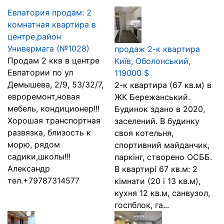
Евпатория продам: 2
комнатная квартира в
центре,район
Универмага (№1028)
продаж 2-к квартира
Продам 2 ккв в центре
Київ, Оболонський,
Евпатории по ул
119000 $
Демышева, 2/9, 53/32/7,
2-к квартира (67 кв.м) в
евроремонт,новая
ЖК Бережанський.
мебель, кондиционер!!!
Будинок здано в 2020,
Хорошая транспортная
заселений. В будинку
развязка, близость к
своя котельня,
морю, рядом
спортивний майданчик,
садики,школы!!!
паркінг, створено ОСББ.
Александр
В квартирі 67 кв.м: 2
тел.+79787314577
кімнати (20 і 13 кв.м),
кухня 12 кв.м, санвузол,
госпблок, га...