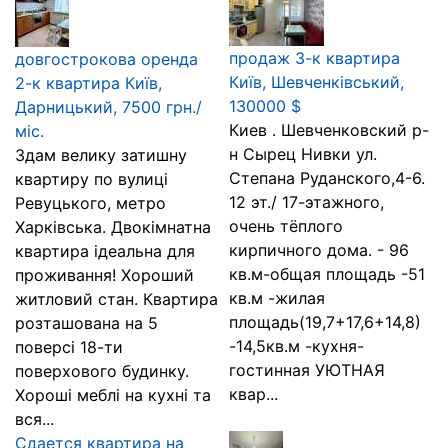
продаж 3-к квартира
довгострокова оренда
Київ, Шевченківський,
2-к квартира Київ,
130000 $
Дарницький, 7500 грн./
Киев . Шевченковский р-
міс.
н Сырец Нивки ул.
Здам велику затишну
Степана Руданского,4-6.
квартиру по вулиці
12 эт./ 17-этажного,
Ревуцького, метро
очень тёплого
Харківська. Двокімнатна
кирпичного дома. - 96
квартира ідеальна для
кв.м-общая площадь -51
проживання! Хороший
кв.м -жилая
житловий стан. Квартира
площадь(19,7+17,6+14,8)
розташована на 5
-14,5кв.м -кухня-
поверсі 18-ти
гостинная УЮТНАЯ
поверхового будинку.
квар...
Хороші меблі на кухні та
вся...
Сдается квартира на