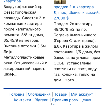
квартира
Воздухофлотский пр.
продаж 2-к квартира
Севастопольская
Дніпро, Шевченківський,
площадь. Сдается 2-х
27000 $
комнатная квартира
Продам 2х квартиру
после капитального
48/30/6 м2 по пр.
ремонта. 8/8 эт.дома,
Богдана Хмельницкого
65/45/9 кв.метров.
(Героев Сталинграда),
Высокие потолки 3,5м.
д.67. Квартира в жилом
Лифт.
состоянии, 1/5 дома, без
Металлопластиковые
балкона, не угловая, дом
окна. Отциклеванный и
ОСББ. Установлены
лакированный паркет.
счетчики на свет, воду,
Шкаф...
газ. Колонка, тепло на
дом . Фото...
Головна
|
Оголошення
|
Товари
|
Мій аккаунт
|
Контакти
|
Відгуки
|
Правила розміщення