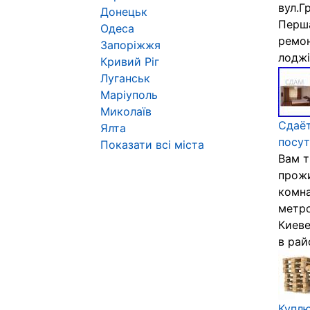
вул.Г
Донецьк
Перша
Одеса
ремон
Запоріжжя
лоджі
Кривий Ріг
Луганськ
Маріуполь
Миколаїв
Сдаёт
Ялта
посу
Показати всі міста
Вам т
прожи
комна
метро
Киеве
в рай
Куплю