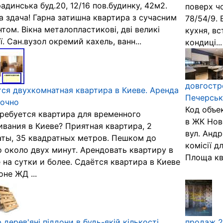
радинська буд.20, 12/16 пов.будинку, 42м2.
поверх ч
 здача! Гарна затишна квартира з сучасним
78/54/9. 
том. Вікна металопластикові, дві великі
кухня, вс
ї. Сан.вузол окремий кахель, ванн...
кондиці...
довгостр
ся двухкомнатная квартира в Киеве. Аренда
Печерськи
точно
Код объек
ребуется квартира для временного
в ЖК Нов
вания в Киеве? Приятная квартира, 2
вул. Анд
ты, 35 квадратных метров. Пешком до
комісії д
 около двух минут. Арендовать квартиру в
Площа ква
 на сутки и более. Сдаётся квартира в Киеве
оне ЖД ...
 дерев'яні піддони в будь-якій кількості
продаж 2