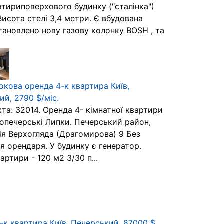
отириповерхового будинку ("сталінка")
Висота стелі 3,4 метри. Є вбудована
тановлено нову газову колонку ВОSH , та
окова оренда 4-к квартира Київ,
й, 2790 $/міс.
та: 32014. Оренда 4- кімнатної квартири
опечерські Липки. Печерський район,
рія Верхогляда (Драгомирова) 9 Без
ля орендаря. У будинку є генератор.
ртири - 120 м2 3/30 п...
-к квартира Київ, Печерський, 87000 $