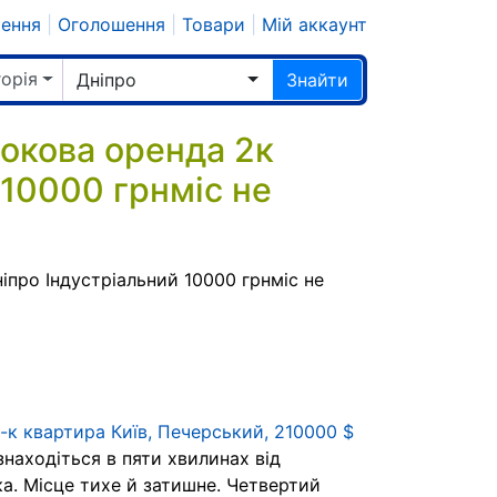
шення
|
Оголошення
|
Товари
|
Мій аккаунт
горія
Дніпро
Знайти
окова оренда 2к
 10000 грнміс не
про Індустріальний 10000 грнміс не
-к квартира Київ, Печерський, 210000 $
находіться в пяти хвилинах від
а. Місце тихе й затишне. Четвертий