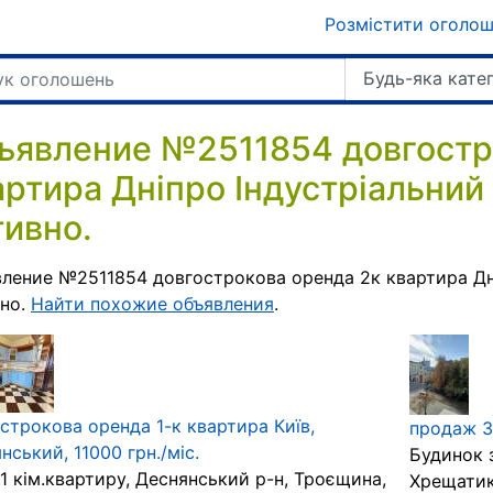
Розмістити оголо
Будь-яка кате
ъявление №2511854 довгостр
артира Дніпро Індустріальний
тивно.
ление №2511854 довгострокова оренда 2к квартира Дні
вно.
Найти похожие объявления
.
строкова оренда 1-к квартира Київ,
продаж 3
нський, 11000 грн./міс.
Будинок з
1 кім.квартиру, Деснянський р-н, Троєщина,
Хрещатик