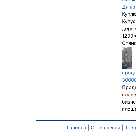
Дніпр
Куплю
Купує
дерев
1200×
Станд
прода
3000
Прода
после
бизне
площа
Головна
|
Оголошення
|
Тов