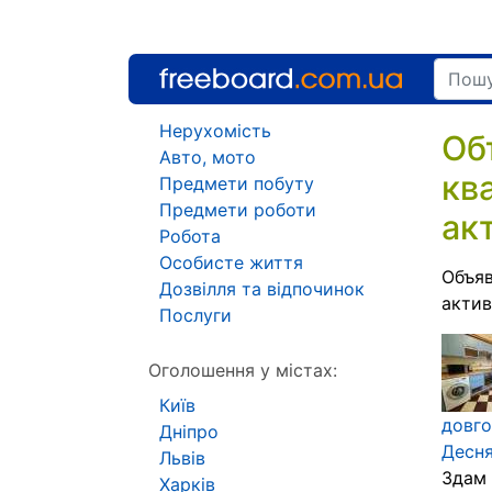
Нерухомість
Об
Авто, мото
кв
Предмети побуту
Предмети роботи
ак
Робота
Особисте життя
Объяв
Дозвілля та відпочинок
акти
Послуги
Оголошення у містах:
Київ
довго
Дніпро
Десня
Львів
Здам 
Харків