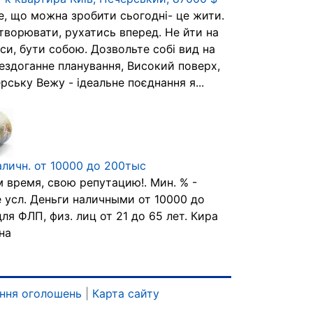
, що можна зробити сьогодні- це жити.
створювати, рухатись вперед. Не йти на
си, бути собою. Дозвольте собі вид на
Бездоганне планування, Високий поверх,
ську Вежу - ідеальне поєднання я...
аличн. от 10000 до 200тыс
 время, свою репутацию!. Мин. % -
 усл. Деньги наличными от 10000 до
ля ФЛП, физ. лиц от 21 до 65 лет. Кира
на
ння оголошень
|
Карта сайту