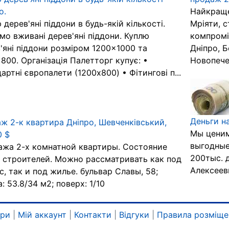
о.
Найкраще
 дерев'яні піддони в будь-якій кількості.
Мріяти, 
мо вживані дерев'яні піддони. Куплю
компромі
'яні піддони розміром 1200×1000 та
Дніпро, 
800. Організація Палетторг купує: •
Новопечер
артні європалети (1200x800) • Фітингові п...
Деньги н
ж 2-к квартира Дніпро, Шевченківський,
Мы ценим
0 $
выгодные
жа 2-х комнатной квартиры. Состояние
200тыс. д
 строителей. Можно рассматривать как под
Алексеев
с, так и под жилье. бульвар Славы, 58;
: 53.8/34 м2; поверх: 1/10
ари
|
Мій аккаунт
|
Контакти
|
Відгуки
|
Правила розміще