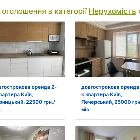
і оголошення в категорії
Нерухомість
вгострокова оренда 2-
довгострокова оренда
вартира Київ,
к квартира Київ,
рницький, 22500 грн./
Печерський, 25000 грн
.
міс.