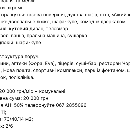
вання та меблі:
ти окремі
ора кухня: газова поверхня, духова шафа, стіл, м’який 
ня: двоспальне ліжко, шафа-купе, комод із дзеркалом
ьня: кутовий диван, телевізор
зол: ванна, пральна машина, сушарка
покій: шафи-купе
структура поруч:
ини, аптеки (Фора, Eva), піцерія, суші-бар, ресторан Ч
, Нова пошта, спортивні комплекси, парк із фонтаном, 
ок, поліклініка.
 20 000 грн/міс + комунальні
вна сума: 20 000 грн
ія АН: 50% телефонуйте 067-2855096
11;
: 73/40/14 м2;
х: 2/6