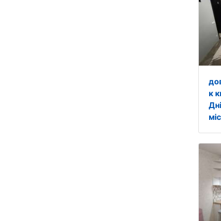
до
к к
Дн
міс