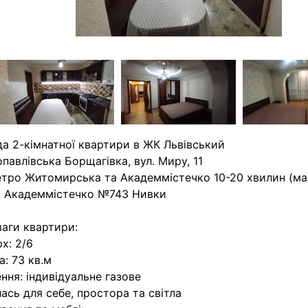
а 2-кімнатної квартири в ЖК Львівський
павлівська Борщагівка, вул. Миру, 11
тро Житомирська та Академмістечко 10-20 хвилин (м
 Академмістечко №743 Нивки
аги квартири:
х: 2/6
: 73 кв.м
ння: індивідуальне газове
ась для себе, простора та світла