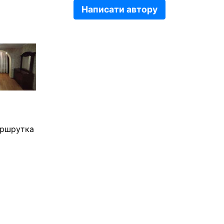
Написати автору
аршрутка