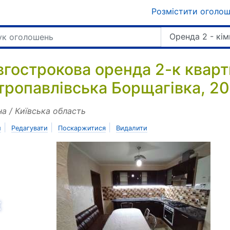
Розмістити оголо
Оренда 2 - кім
вгострокова оренда 2-к кварт
тропавлівська Борщагівка, 20
на / Київська область
|
|
|
и
Редагувати
Поскаржитися
Видалити
азад