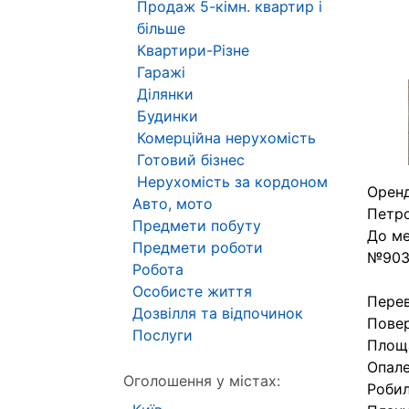
Продаж 5-кімн. квартир і
більше
Квартири-Різне
Гаражі
Ділянки
Будинки
Комерційна нерухомість
Готовий бізнес
Нерухомість за кордоном
Оренд
Авто, мото
Петро
Предмети побуту
До ме
Предмети роботи
№903
Робота
Особисте життя
Перев
Дозвілля та відпочинок
Повер
Послуги
Площа
Опале
Оголошення у містах:
Робил