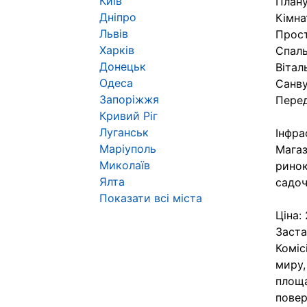
Київ
Плану
Дніпро
Кімна
Львів
Прост
Харків
Спаль
Донецьк
Вітал
Одеса
Санву
Запоріжжя
Перед
Кривий Ріг
Луганськ
Інфра
Маріуполь
Магаз
Миколаїв
ринок
Ялта
садоч
Показати всі міста
Ціна:
Заста
Коміс
миру, 
площа
повер