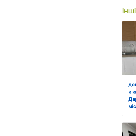
Інш
до
к к
Да
міс