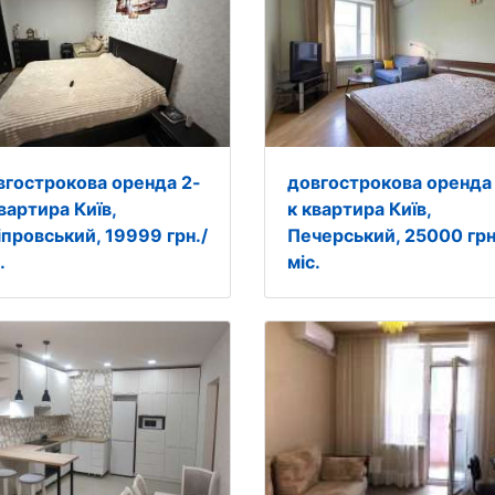
вгострокова оренда 2-
довгострокова оренда
вартира Київ,
к квартира Київ,
іпровський, 19999 грн./
Печерський, 25000 грн
.
міс.