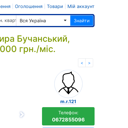
шення
|
Оголошення
|
Товари
|
Мій аккаунт
н. квартир
Вся Україна
Знайти
ира Бучанський,
000 грн./міс.
<
>
m.r.121
Телефон:
Вперёд
0672855096