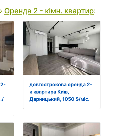
»
Оренда 2 - кімн. квартир
:
 2-
довгострокова оренда 2-
к квартира Київ,
./
Дарницький, 1050 $/міс.