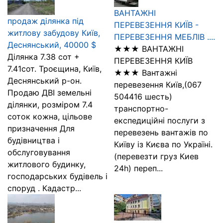
ВАНТАЖНІ
продаж ділянка під
ПЕРЕВЕЗЕННЯ КИЇВ -
житлову забудову Київ,
ПЕРЕВЕЗЕННЯ МЕБЛІВ ....
Деснянський, 40000 $
★★★ ВАНТАЖНІ
Ділянка 7.38 сот +
ПЕРЕВЕЗЕННЯ КИЇВ
7.41сот. Троєщина, Київ,
★★★ Вантажні
Деснянський р-он.
перевезення Київ,(067
Продаю ДВІ земельні
504416 шесть)
ділянки, розміром 7.4
транспортно-
соток кожна, цільове
експедиційні послуги з
призначення Для
перевезень вантажів по
будівництва і
Київу із Києва по Україні.
обслуговування
(перевезти груз Киев
житлового будинку,
24h) переп...
господарських будівель і
споруд . Кадастр...