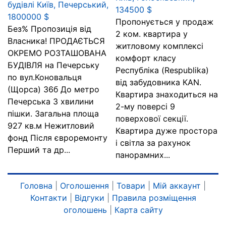
будівлі Київ, Печерський,
134500 $
1800000 $
Пропонується у продаж
Без% Пропозиція від
2 ком. квартира у
Власника! ПРОДАЄТЬСЯ
житловому комплексі
ОКРЕМО РОЗТАШОВАНА
комфорт класу
БУДІВЛЯ на Печерську
Республіка (Respublika)
по вул.Коновальця
від забудовника КАN.
(Щорса) 36б До метро
Квартира знаходиться на
Печерська 3 хвилини
2-му поверсі 9
пішки. Загальна площа
поверхової секції.
927 кв.м Нежитловий
Квартира дуже простора
фонд Після євроремонту
і світла за рахунок
Перший та др...
панорамних...
Головна
|
Оголошення
|
Товари
|
Мій аккаунт
|
Контакти
|
Відгуки
|
Правила розміщення
оголошень
|
Карта сайту