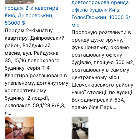
довгострокова оренда
продаж 2-к квартира
офісна будівля Київ,
Київ, Дніпровський,
Голосіївський, 10000 $/
53000 $
міс.
Продам 2-кімнатну
Пропоную розглянути в
квартиру, Дніпровський
оренду дуже зручну,
район, Райдужний
функціональну, окремо
масив, вул. Райдужна,
розташовану офісну
35, 15/16 поверхового
будівлю, площею 500 м2,
будинку, серія Т-4.
розташовану в самому
Квартира розташована в
центральному місці
утепленому, доглянутому
Шевченківського району
кооперативному
нашої столиці, по вулиці
будинку. 2 лоджії,
Володимирській 63А,
склопакет. 59,1/28,9/8,3,
прямо біля Парк...
л...