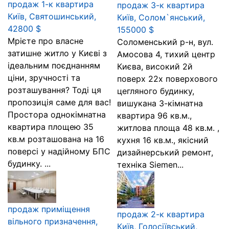
продаж 1-к квартира
продаж 3-к квартира
Київ, Святошинський,
Київ, Солом`янський,
42800 $
155000 $
Мрієте про власне
Соломенський р-н, вул.
затишне житло у Києві з
Амосова 4, тихий центр
ідеальним поєднанням
Києва, високий 2й
ціни, зручності та
поверх 22х поверхового
розташування? Тоді ця
цегляного будинку,
пропозиція саме для вас!
вишукана 3-кімнатна
Простора однокімнатна
квартира 96 кв.м.,
квартира площею 35
житлова площа 48 кв.м. ,
кв.м розташована на 16
кухня 16 кв.м., якісний
поверсі у надійному БПС
дизайнерський ремонт,
будинку. ...
техніка Siemen...
продаж приміщення
продаж 2-к квартира
вільного призначення,
Київ, Голосіївський,