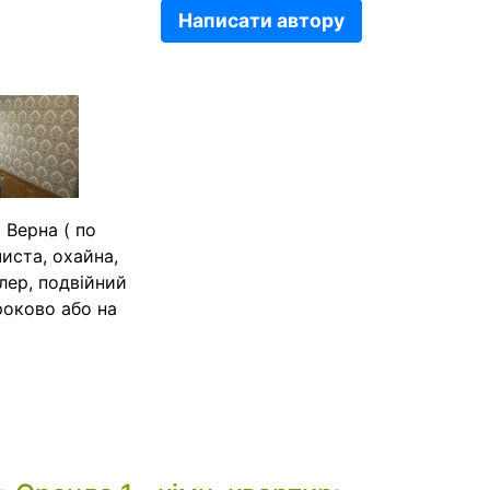
Написати автору
 Верна ( по
чиста, охайна,
лер, подвійний
роково або на