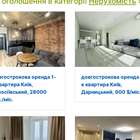
і оголошення в категорії
Нерухомість
вгострокова оренда 1-
довгострокова оренда 
вартира Київ,
к квартира Київ,
лосіївський, 28000
Дарницький, 900 $/міс
./міс.