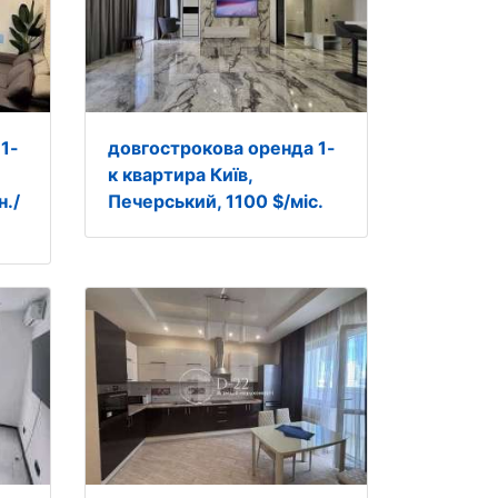
1-
довгострокова оренда 1-
к квартира Київ,
н./
Печерський, 1100 $/міс.