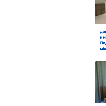
до
к к
По
міс