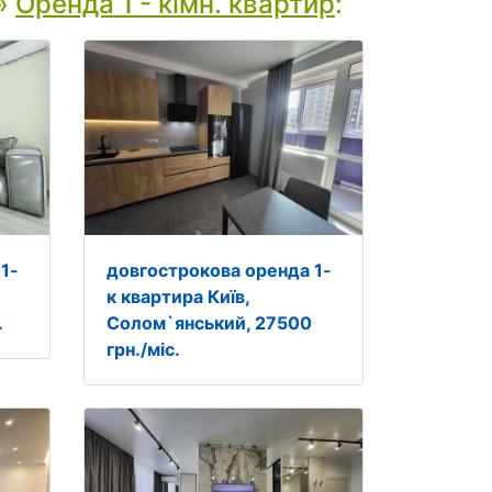
»
Оренда 1 - кімн. квартир
:
1-
довгострокова оренда 1-
к квартира Київ,
.
Солом`янський, 27500
грн./міс.