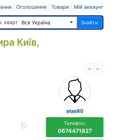
шення
|
Оголошення
|
Товари
|
Мій аккаунт
н. квартир
Вся Україна
Знайти
ра Київ,
<
>
stas80
Телефон:
Вперёд
0674471827