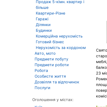
Продаж 5-кімн. квартир і
більше
Квартири-Різне
Гаражі
Ділянки
Будинки
Комерційна нерухомість
Готовий бізнес
Нерухомість за кордоном
Свято
Авто, мото
старо
Предмети побуту
меблі
Предмети роботи
балко
Робота
23 мі
Особисте життя
Ромен
Дозвілля та відпочинок
площа
Послуги
повер
коміс
Оголошення у містах: