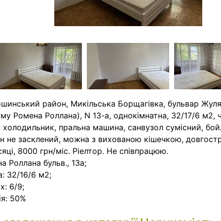
шинський район, Микільська Борщагівка, бульвар Жуля
му Ромена Роллана), N 13-a, однокімнатна, 32/17/6 м2, 
, холодильник, пральна машина, санвузол сумісний, бой
н не засклений, можна з вихованою кішечкою, довгост
сяці, 8000 грн/міс. Ріелтор. Не співпрацюю.
а Роллана бульв., 13а;
: 32/16/6 м2;
х: 6/9;
ія: 50%