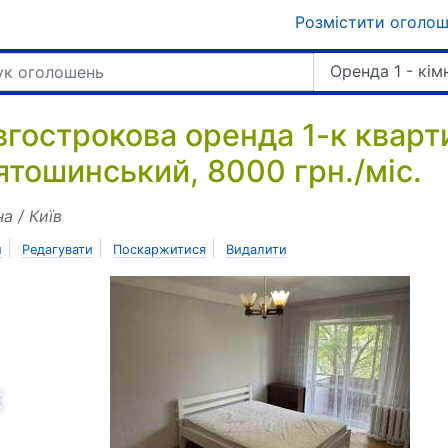
Розмістити оголо
Оренда 1 - кім
вгострокова оренда 1-к кварти
ятошинський, 8000 грн./міс.
на / Київ
|
|
|
и
Редагувати
Поскаржитися
Видалити
азад