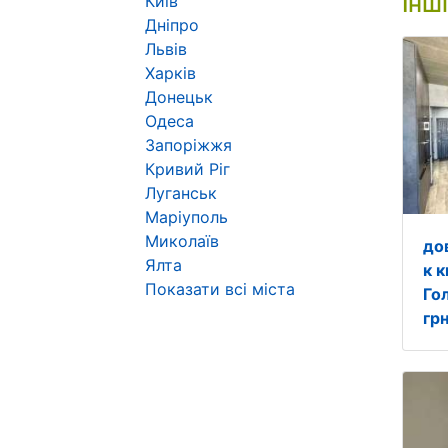
Інш
Київ
Дніпро
Львів
Харків
Донецьк
Одеса
Запоріжжя
Кривий Ріг
Луганськ
Маріуполь
Миколаїв
до
Ялта
к к
Показати всі міста
Го
грн