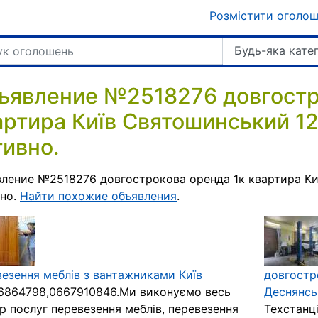
Розмістити оголо
Будь-яка кате
ъявление №2518276 довгостр
артира Київ Святошинський 12
тивно.
ление №2518276 довгострокова оренда 1к квартира Ки
вно.
Найти похожие объявления
.
езення меблів з вантажниками Київ
довгостр
6864798,0667910846.Ми виконуємо весь
Деснянськ
р послуг перевезення меблів, перевезення
Техстанці