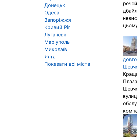
речей
Донецьк
дбайл
Одеса
невис
Запоріжжя
цьому
Кривий Ріг
Луганськ
Маріуполь
Миколаїв
Ялта
довго
Показати всі міста
Шевче
Кращи
Плаза
Шевче
вулиц
обслу
компан