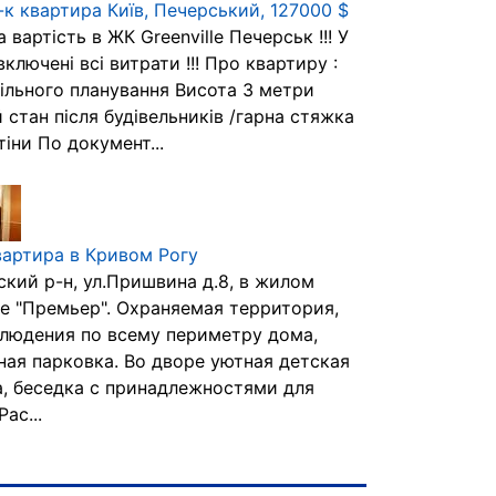
-к квартира Київ, Печерський, 127000 $
вартість в ЖК Greenville Печерськ !!! У
включені всі витрати !!! Про квартиру :
Вільного планування Висота 3 метри
 стан після будівельників /гарна стяжка
стіни По документ...
вартира в Кривом Рогу
ский р-н, ул.Пришвина д.8, в жилом
е "Премьер". Охраняемая территория,
людения по всему периметру дома,
ная парковка. Во дворе уютная детская
, беседка с принадлежностями для
ас...