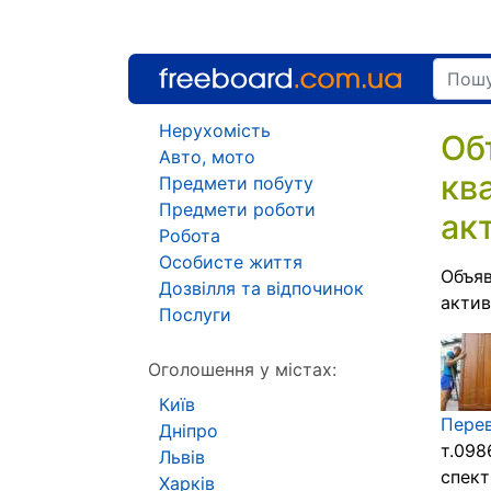
Нерухомість
Об
Авто, мото
кв
Предмети побуту
Предмети роботи
ак
Робота
Особисте життя
Объяв
Дозвілля та відпочинок
акти
Послуги
Оголошення у містах:
Київ
Перев
Дніпро
т.098
Львів
спект
Харків