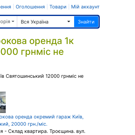
шення
|
Оголошення
|
Товари
|
Мій аккаунт
горія
Вся Україна
Знайти
окова оренда 1к
000 грнміс не
їв Святошинський 12000 грнміс не
окова оренда окремий гараж Київ,
ий, 20000 грн./міс.
я - Склад квартира. Троєщина. вул.