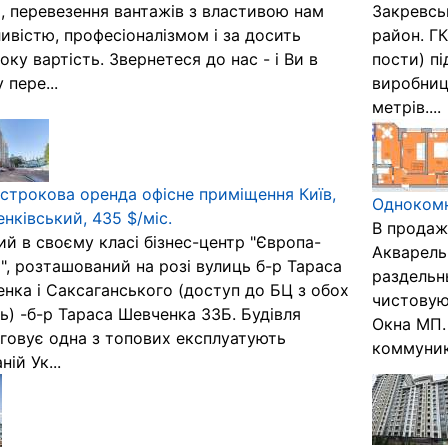
, перевезення вантажів з властивою нам
Закревсь
ивістю, професіоналізмом і за досить
район. ГК
оку вартість. Звернетеся до нас - і Ви в
пости) пі
 пере...
виробницт
метрів....
строкова оренда офісне приміщення Київ,
Однокомн
нківський, 435 $/міс.
В продаж
й в своєму класі бізнес-центр "Європа-
Акварель
", розташований на розі вулиць б-р Тараса
раздельн
нка і Саксаганського (доступ до БЦ з обох
чистовую
ь) -б-р Тараса Шевченка 33Б. Будівля
Окна МП.
говує одна з топових експлуатують
коммуник
ій Ук...