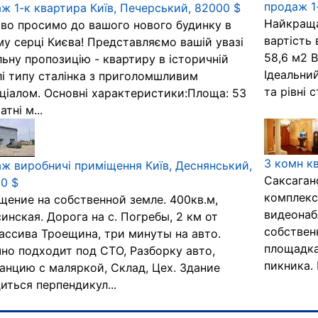
продаж 1
ж 1-к квартира Київ, Печерський, 82000 $
Найкраща 
во просимо до вашого нового будинку в
вартість 
у серці Києва! Представляємо вашій увазі
58,6 м2 
льну пропозицію - квартиру в історичній
Ідеальний
лі типу сталінка з приголомшливим
та рівні 
ціалом. Основні характеристики:Площа: 53
тні м...
3 комн к
ж виробничі приміщення Київ, Деснянський,
Саксаган
0 $
комплекс
ение на собственной земле. 400кв.м,
видеонаб
инская. Дорога на с. Погребы, 2 км от
собствен
ссива Троещина, три минуты на авто.
площадка
но подходит под СТО, Разборку авто,
пикника. Р
анцию с маляркой, Склад, Цех. Здание
иться перпендикул...