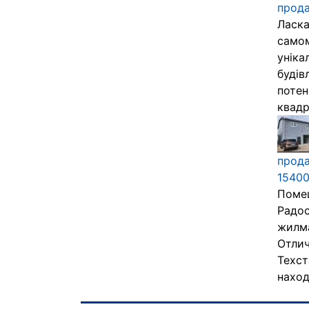
прода
Ласка
самом
уніка
будів
потен
квадра
прода
15400
Помещ
Радос
жилма
Отлич
Техст
наход