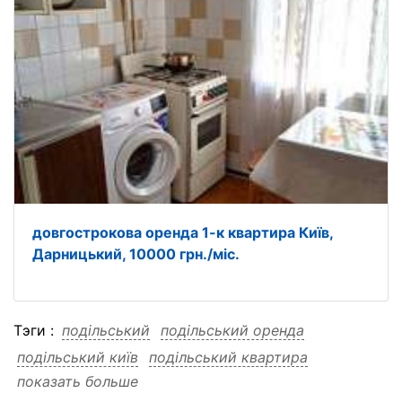
довгострокова оренда 1-к квартира Київ,
Дарницький, 10000 грн./міс.
Тэги :
подільський
подільський оренда
подільський київ
подільський квартира
показать больше
подільський довгострокова
подільський грн міс