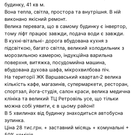
будинку, 41 кв м.
Вона тепла, світла, простора та внутрішня. В ній
виконано якісний ремонт.
Велика перевага, що в самому будинку є інвертор,
тому ліфт працює завжди, подача води є завжди.
В кухні-вітальні- дорога вбудована кухня з
підсвіткою, багато світла, великий холодильник з
морозильною камерою, індукційна варильна
поверхня, витяжка, посудомийна машина,
вбудована духова шафа, мікрохвилбова піч.
На території ЖК Варшавський квартал-2 велика
кількість кафе, магазинів, супермаркети, ресторан,
спортзал, йога-студія, салон краси, велика медична
клініка та великий ТЦ Ретровіль усе, що тільки
можна собі уявити, є в цьому районі!
В 5 хвилинах від будинку знаходиться автобусна
зупинка.
Ціна 28 тис.грн. + заставний місяць + комунальні +
50% комісія