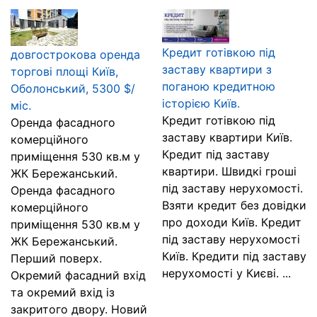
Кредит готівкою під
довгострокова оренда
заставу квартири з
торгові площі Київ,
поганою кредитною
Оболонський, 5300 $/
історією Київ.
міс.
Кредит готівкою під
Оренда фасадного
заставу квартири Київ.
комерційного
Кредит під заставу
приміщення 530 кв.м у
квартири. Швидкі гроші
ЖК Бережанський.
під заставу нерухомості.
Оренда фасадного
Взяти кредит без довідки
комерційного
про доходи Київ. Кредит
приміщення 530 кв.м у
під заставу нерухомості
ЖК Бережанський.
Київ. Кредити під заставу
Перший поверх.
нерухомості у Києві. ...
Окремий фасадний вхід
та окремий вхід із
закритого двору. Новий