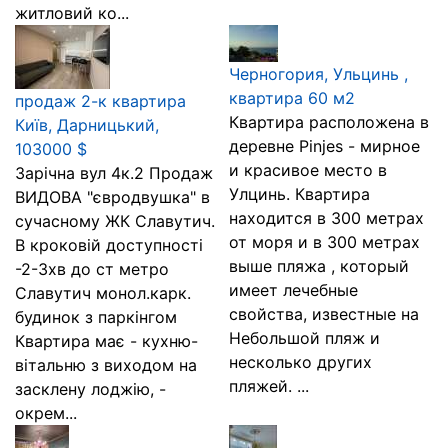
житловий ко...
Черногория, Ульцинь ,
квартира 60 м2
продаж 2-к квартира
Квартира расположена в
Київ, Дарницький,
деревне Pinjes - мирное
103000 $
и красивое место в
Зарічна вул 4к.2 Продаж
Улцинь. Квартира
ВИДОВА "євродвушка" в
находится в 300 метрах
сучасному ЖК Славутич.
от моря и в 300 метрах
В кроковій доступності
выше пляжа , который
-2-3хв до ст метро
имеет лечебные
Славутич монол.карк.
свойства, известные на
будинок з паркінгом
Небольшой пляж и
Квартира має - кухню-
несколько других
вітальню з виходом на
пляжей. ...
засклену лоджію, -
окрем...