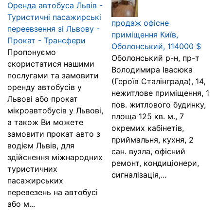
Оренда автобуса Львів -
Туристичні пасажирські
продаж офісне
переевзення зі Львову -
приміщення Київ,
Прокат - Трансфери
Оболонський, 114000 $
Пропонуємо
Оболонський р-н, пр-т
скористатися нашими
Володимира Івасюка
послугами та замовити
(Героїв Сталінграда), 14,
оренду автобусів у
нежитлове приміщення, 1
Львові або прокат
пов. житлового будинку,
мікроавтобусів у Львові,
площа 125 кв. м., 7
а також Ви можете
окремих кабінетів,
замовити прокат авто з
приймальня, кухня, 2
водієм Львів, для
сан. вузла, офісний
здійснення міжнародних
ремонт, кондиціонери,
туристичних
сигналізація,...
пасажирських
перевезень на автобусі
або м...