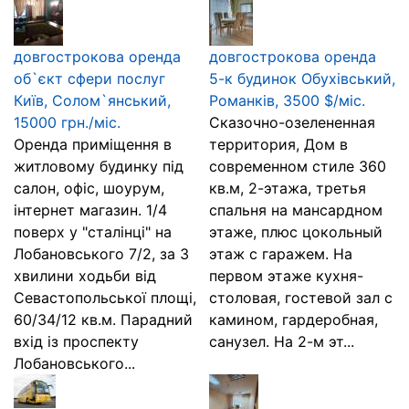
довгострокова оренда
довгострокова оренда
об`єкт сфери послуг
5-к будинок Обухівський,
Київ, Солом`янський,
Романків, 3500 $/міс.
15000 грн./міс.
Сказочно-озелененная
Оренда приміщення в
территория, Дом в
житловому будинку під
современном стиле 360
салон, офіс, шоурум,
кв.м, 2-этажа, третья
інтернет магазин. 1/4
спальня на мансардном
поверх у "сталінці" на
этаже, плюс цокольный
Лобановського 7/2, за 3
этаж с гаражем. На
хвилини ходьби від
первом этаже кухня-
Севастопольської площі,
столовая, гостевой зал с
60/34/12 кв.м. Парадний
камином, гардеробная,
вхід із проспекту
санузел. На 2-м эт...
Лобановського...