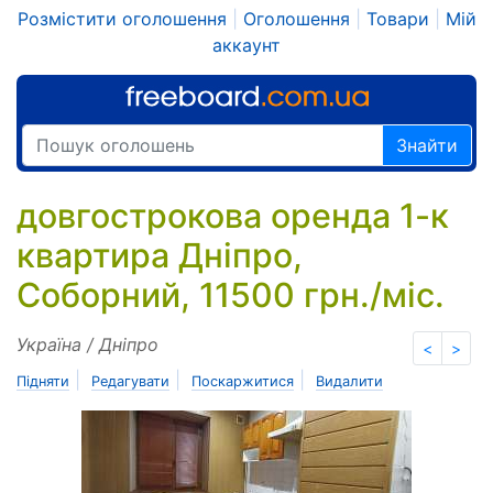
Розмістити оголошення
|
Оголошення
|
Товари
|
Мій
аккаунт
Знайти
довгострокова оренда 1-к
квартира Дніпро,
Соборний, 11500 грн./міс.
Україна / Дніпро
<
>
|
|
|
Підняти
Редагувати
Поскаржитися
Видалити