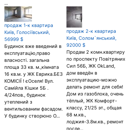
...
продаж 1-к квартира
продаж 2-к квартира
Київ, Голосіївський,
Київ, Солом`янський,
56999 $
92000 $
Будинок вже введений в
Продам 2 комн.квартиру
експлуатацію,право
по проспекту Повітряних
власності. загальна
Сил 56Б, ЖК OkLand,
площа 33 кв. м.,кімната
дом введён в
16 кв.м. у ЖК Еврика.БЕЗ
эксплуатацию-можно
КОМІСІЇ ! єОселя! Вул.
делать ремонт для себя!
Самійла Кішки 5Б .
Дом из газоблока, очень
4/24пов., будинок
тёплый, ЖК Комфорт-
утеплений з
классу, 21/25 эт., общая
вентильованим фасадом.
68 м.кв.,
У будинку створюно О...
лоджия-3.8м.кв., ремонт
после...