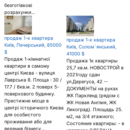
безготівкові
розрахунки...
продаж 1-к квартира
продаж 1-к квартира
Київ, Печерський, 85000
Київ, Солом`янський,
$
41000 $
Продаж 1-кімнатної
Продажа 1к квартиры
квартири в самому
25,7 кв.м. НОВОСТРОЙ в
центрі Києва - вулиця
2021году сдан
Лаврська 8. Площа : 30 /
ул.Дерегуса, 42 --
17.7 / 6кв.м. 2 поверх 5-
ДОКУМЕНТЫ на руках
поверхового будинку.
ЖК Паркленд (рядом с
Престижне місце в
ЖК Новая Англия, ЖК
центрі історичного Києва
Ликоград). Площадь 25.
для особистого
м2, на 3/4 этажного;
проживання або для
Состояние квартиры: - в
ведення бізнесу....