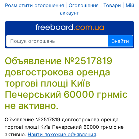
Розмістити оголошення
|
Оголошення
|
Товари
|
Мій
аккаунт
Знайти
Объявление №2517819
довгострокова оренда
торгові площі Київ
Печерський 60000 грнміс
не активно.
Объявление №2517819 довгострокова оренда
торгові площі Київ Печерський 60000 грнміс не
активно.
Найти похожие объявления
.