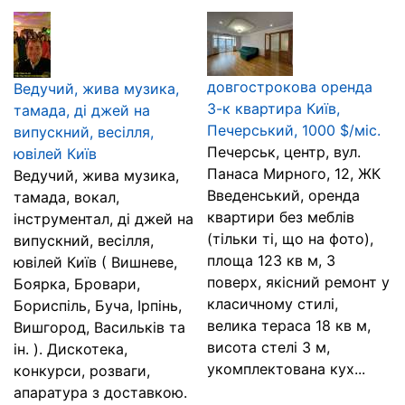
довгострокова оренда
Ведучий, жива музика,
3-к квартира Київ,
тамада, ді джей на
Печерський, 1000 $/міс.
випускний, весілля,
Печерськ, центр, вул.
ювілей Київ
Панаса Мирного, 12, ЖК
Ведучий, жива музика,
Введенський, оренда
тамада, вокал,
квартири без меблів
інструментал, ді джей на
(тільки ті, що на фото),
випускний, весілля,
площа 123 кв м, 3
ювілей Київ ( Вишневе,
поверх, якісний ремонт у
Боярка, Бровари,
класичному стилі,
Бориспіль, Буча, Ірпінь,
велика тераса 18 кв м,
Вишгород, Васильків та
висота стелі 3 м,
ін. ). Дискотека,
укомплектована кух...
конкурси, розваги,
апаратура з доставкою.