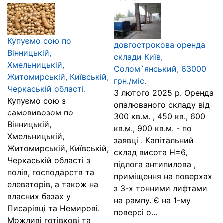
Купуємо сою по
довгострокова оренда
Вінницькій,
склади Київ,
Хмельницькій,
Солом`янський, 63000
Житомирській, Київській,
грн./міс.
Черкаській області.
З лютого 2025 р. Оренда
Купуємо сою з
опалюваного складу від
самовивозом по
300 кв.м. , 450 кв., 600
Вінницькій,
кв.м., 900 кв.м. - по
Хмельницькій,
заявці . Капітальний
Житомирській, Київській,
склад висота Н=6,
Черкаській області з
підлога антипилова ,
полів, господарств та
приміщення на поверхах
елеваторів, а також на
з 3-х тонними лифтами
власних базах у
на рампу. Є на 1-му
Писарівці та Немирові.
поверсі о...
Можливі готівкові та