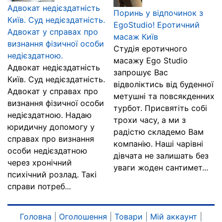
Адвокат недієздатність
Поринь у відпочинок з
Київ. Суд недієздатність.
EgoStudio! Еротичний
Адвокат у справах про
масаж Київ
визнання фізичної особи
Студія еротичного
недієздатною.
масажу Ego Studio
Адвокат недієздатність
запрошує Вас
Київ. Суд недієздатність.
відволіктись від буденної
Адвокат у справах про
метушні та повсякденних
визнання фізичної особи
турбот. Присвятіть собі
недієздатною. Надаю
трохи часу, а ми з
юридичну допомогу у
радістю складемо Вам
справах про визнання
компанію. Наші чарівні
особи недієздатною
дівчата не залишать без
через хронічний
уваги жоден сантимет...
психічний розлад. Такі
справи потреб...
Головна
|
Оголошення
|
Товари
|
Мій аккаунт
|