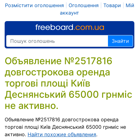
Розмістити оголошення
|
Оголошення
|
Товари
|
Мій
аккаунт
Знайти
Объявление №2517816
довгострокова оренда
торгові площі Київ
Деснянський 65000 грнміс
не активно.
Объявление №2517816 довгострокова оренда
торгові площі Київ Деснянський 65000 грнміс не
активно.
Найти похожие объявления
.