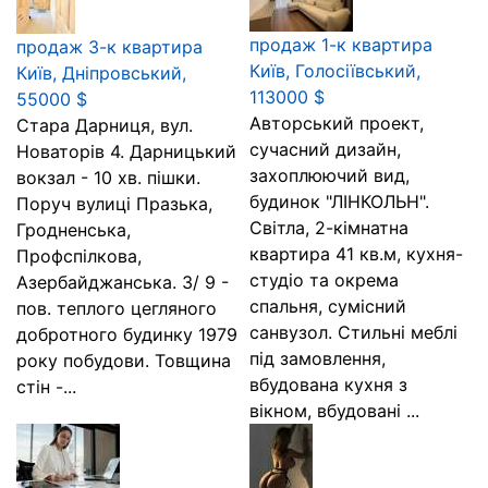
продаж 1-к квартира
продаж 3-к квартира
Київ, Голосіївський,
Київ, Дніпровський,
113000 $
55000 $
Авторський проект,
Стара Дарниця, вул.
сучасний дизайн,
Новаторів 4. Дарницький
захоплюючий вид,
вокзал - 10 хв. пішки.
будинок "ЛІНКОЛЬН".
Поруч вулиці Празька,
Світла, 2-кімнатна
Гродненська,
квартира 41 кв.м, кухня-
Профспілкова,
студіо та окрема
Азербайджанська. 3/ 9 -
спальня, сумісний
пов. теплого цегляного
санвузол. Стильні меблі
добротного будинку 1979
під замовлення,
року побудови. Товщина
вбудована кухня з
стін -...
вікном, вбудовані ...