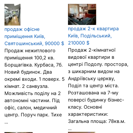
продаж 2-к квартира
продаж офісне
Київ, Подільський,
приміщення Київ,
210000 $
Святошинський, 90000 $
Продаж 2-кімнатної
Продаж нежитлового
видової квартири в
приміщення 100,2 кв.
центрі Подолу. простора,
Борщагівка. Курбаса, 7б.
з шикарним видом на
Новий будинок. Два
Андріївську церкву,
окремі входи. 1 поверх. 5
Поділ та центр міста.
кімнат. 2 санвузла.
Розташована на 7-му
Можливість поділу на 2
поверсі будинку бізнес-
автономні частини. Під
класу. Основні
офіс, салон, медичний
характеристики:
центр. Поруч парк. Тихе
Загальна площа: 78кв.м.
...
...