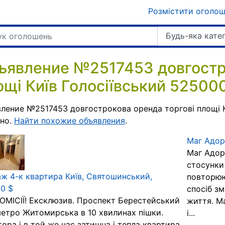
Розмістити оголо
Будь-яка кате
ъявление №2517453 довгостро
ощі Київ Голосіївський 525000
ление №2517453 довгострокова оренда торгові площі К
вно.
Найти похожие объявления
.
Маг Адор.
Маг Адор.
стосунки
ж 4-к квартира Київ, Святошинський,
повторюю
0 $
спосіб зм
ОМІСІЇ! Ексклюзив. Проспект Берестейський
життя. М
метро Житомирська в 10 хвилинах пішки.
і...
ора і в той же час затишна і тепла квартира