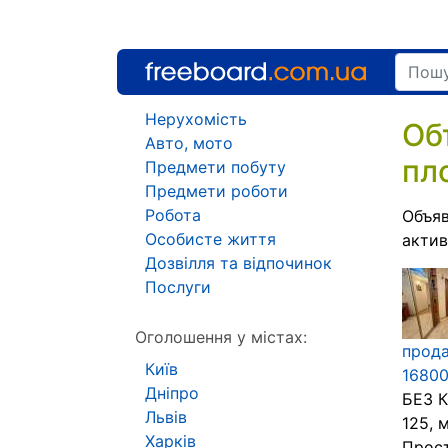
Нерухомість
Об
Авто, мото
пл
Предмети побуту
Предмети роботи
Робота
Объяв
Особисте життя
акти
Дозвілля та відпочинок
Послуги
Оголошення у містах:
прода
Київ
16800
Дніпро
БЕЗ К
Львів
125, 
Харків
Прост