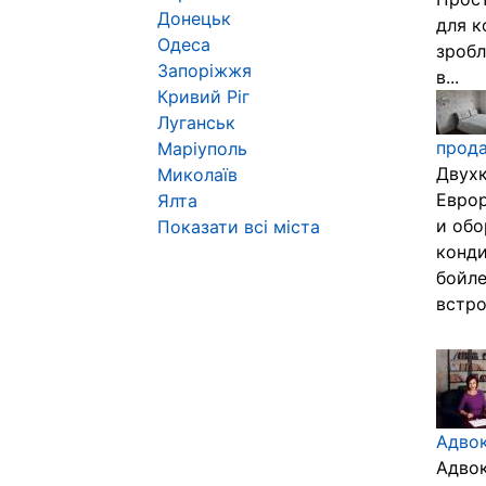
Донецьк
для к
Одеса
зробл
Запоріжжя
в...
Кривий Ріг
Луганськ
прода
Маріуполь
Двухк
Миколаїв
Еврор
Ялта
и обо
Показати всі міста
конди
бойле
встро.
Адвок
Адвок