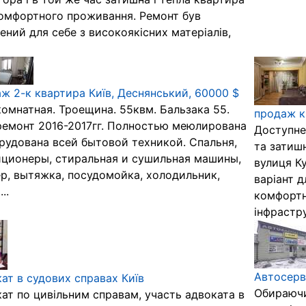
омфортного проживання. Ремонт був
ений для себе з високоякісних матеріалів,
ж 2-к квартира Київ, Деснянський, 60000 $
омнатная. Троещина. 55квм. Бальзака 55.
продаж к
емонт 2016-2017гг. Полностью меюлирована
Доступне
рудована всей бытовой техникой. Спальня,
та затиш
ционеры, стиральная и сушильная машины,
вулиця Ку
р, вытяжка, посудомойка, холодильник,
варіант 
..
комфортн
інфрастру
Автосерві
ат в судових справах Київ
Обираючи 
ат по цивільним справам, участь адвоката в