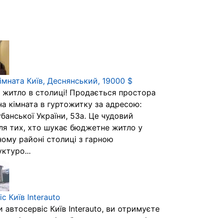
імната Київ, Деснянський, 19000 $
 житло в столиці! Продається простора
на кімната в гуртожитку за адресою:
банської України, 53а. Це чудовий
для тих, хто шукає бюджетне житло у
ому районі столиці з гарною
ктуро...
с Київ Interauto
автосервіс Київ Interauto, ви отримуєте