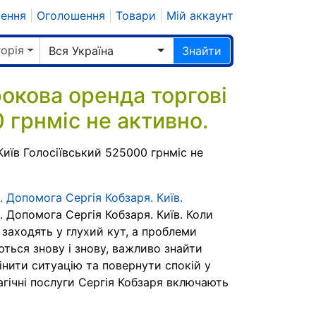
шення
|
Оголошення
|
Товари
|
Мій аккаунт
горія
Вся Україна
Знайти
кова оренда торгові
 грнміс не активно.
иїв Голосіївський 525000 грнміс не
 Допомога Сергія Кобзаря. Київ.
 Допомога Сергія Кобзаря. Київ. Коли
 заходять у глухий кут, а проблеми
ться знову і знову, важливо знайти
інити ситуацію та повернути спокій у
агічні послуги Сергія Кобзаря включають