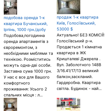
продаж 1-к квартира
подобова оренда 1-к
Київ, Голосіївський,
квартира Бучанський,
53000 $
Ірпінь, 1000 грн./добу
Актуально! БЕЗ КОМІСІЇ!
Подобова,погодинна
Голосіївський р-н.
оренда апартаментів з
Продається 1 кімнатна
євроремонтом, з
квартира в ЖК
необхідними меблями та
Кришталеві Джерела .
технікою. Розміститись
Вул. Заболотного 148В
можуть одна-дві особи.
3/16.41/17/13 великий
Заставна сума 1000 грн.
балкон,заскланий.
У нас є все для Вашого
Гардеробна. Квартира
комфортного
світла. Будинок - най...
проживання: Усього 2
спальних місця : л...