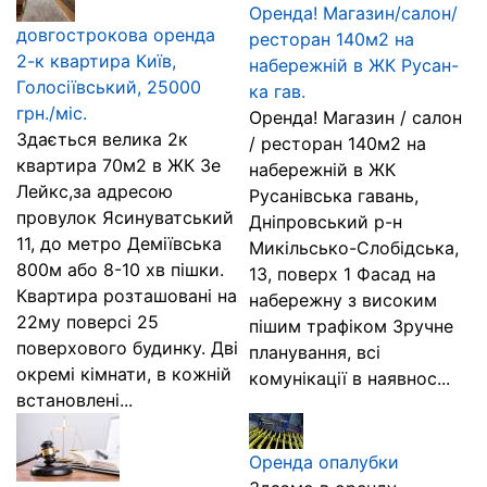
Оренда! Магазин/салон/
довгострокова оренда
ресторан 140м2 на
2-к квартира Київ,
набережній в ЖК Русан-
Голосіївський, 25000
ка гав.
грн./міс.
Оренда! Магазин / салон
Здається велика 2к
/ ресторан 140м2 на
квартира 70м2 в ЖК Зе
набережній в ЖК
Лейкс,за адресою
Русанівська гавань,
провулок Ясинуватський
Дніпровський р-н
11, до метро Деміївська
Микільсько-Слобідська,
800м або 8-10 хв пішки.
13, поверх 1 Фасад на
Квартира розташовані на
набережну з високим
22му поверсі 25
пішим трафіком Зручне
поверхового будинку. Дві
планування, всі
окремі кімнати, в кожній
комунікації в наявнос...
встановлені...
Оренда опалубки