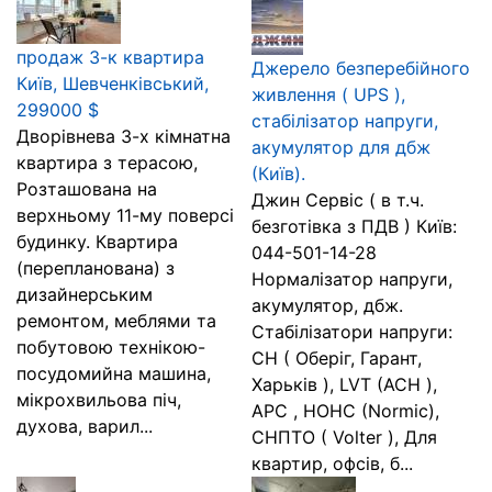
продаж 3-к квартира
Джерело безперебійного
Київ, Шевченківський,
живлення ( UPS ),
299000 $
стабілізатор напруги,
Дворівнева 3-х кімнатна
акумулятор для дбж
квартира з терасою,
(Київ).
Розташована на
Джин Сервіс ( в т.ч.
верхньому 11-му поверсі
безготівка з ПДВ ) Київ:
будинку. Квартира
044-501-14-28
(перепланована) з
Нормалізатор напруги,
дизайнерським
акумулятор, дбж.
ремонтом, меблями та
Стабілізатори напруги:
побутовою технікою-
СН ( Оберіг, Гарант,
посудомийна машина,
Харьків ), LVT (АСН ),
мікрохвильова піч,
APC , HOHC (Normic),
духова, варил...
СНПТО ( Volter ), Для
квартир, офсів, б...