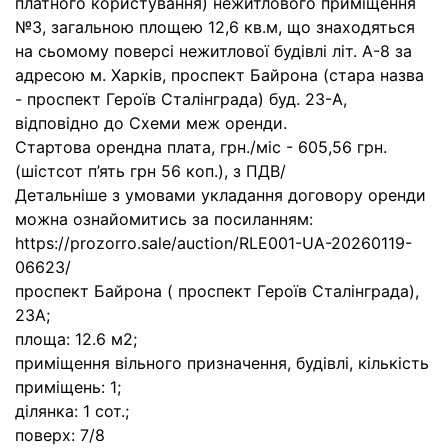
платного користування) нежитлового приміщення
№3, загальною площею 12,6 кв.м, що знаходяться
на сьомому поверсі нежитлової будівлі літ. А-8 за
адресою м. Харків, проспект Байрона (стара назва
- проспект Героїв Сталінграда) буд. 23-А,
відповідно до Схеми меж оренди.
Стартова орендна плата, грн./міс - 605,56 грн.
(шістсот п’ять грн 56 коп.), з ПДВ/
Детальніше з умовами укладання договору оренди
можна ознайомитись за посиланням:
https://prozorro.sale/auction/RLE001-UA-20260119-
06623/
проспект Байрона ( проспект Героїв Сталінграда),
23А;
площа: 12.6 м2;
приміщення вільного призначення, будівлі, кількість
приміщень: 1;
ділянка: 1 сот.;
поверх: 7/8