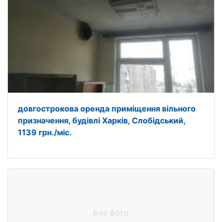
довгострокова оренда приміщення вільного
призначення, будівлі Харків, Слобідський,
1139 грн./міс.
Без фото