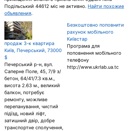
Подільський 44612 міс не активно.
Найти похожие
объявления
.
Безкоштовно поповнити
рахунок мобільного
Київстар
продаж 3-к квартира
Програма для
Київ, Печерський, 73000
поповнення мобільного
$
телефону
Печерський р-н, вул.
http://www.ukrlab.ua.tc
Саперне Поле, 45, 7/9 з/
бетон, 64/41/7.3 кв.м.,
висота 2.63 м., великий
балкон, потребує
ремонту, можливе
перепанування, чистий
підїзд, новий ліфт,
затишний двір, добре
транспортне сполучення,