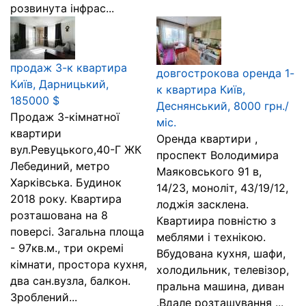
розвинута інфрас...
продаж 3-к квартира
довгострокова оренда 1-
Київ, Дарницький,
к квартира Київ,
185000 $
Деснянський, 8000 грн./
Продаж 3-кімнатної
міс.
квартири
Оренда квартири ,
вул.Ревуцького,40-Г ЖК
проспект Володимира
Лебединий, метро
Маяковського 91 в,
Харківська. Будинок
14/23, моноліт, 43/19/12,
2018 року. Квартира
лоджія засклена.
розташована на 8
Квартиира повністю з
поверсі. Загальна площа
меблями і технікою.
- 97кв.м., три окремі
Вбудована кухня, шафи,
кімнати, простора кухня,
холодильник, телевізор,
два сан.вузла, балкон.
пральна машина, диван
Зроблений...
.Вдале розташування ...