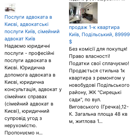
Послуги адвоката в
Києві, адвокатські
продаж 1-к квартира
послуги Київ, сімейний
Київ, Подільський, 89999
адвокат Київ
$
Надаємо юридичні
Без комісії для покупця!
послуги - професійні
Право власності!
послуги адвоката в
Податки свої сплачуємо!
Києві. Юридична
Продається стильна 1к
допомога адвоката в
квартира з ремонтом у
Києві, юридична
новобудові Подільського
консультація, адвокат у
району, ЖК "Сирецькі
сімейних справах
сади", по вул.
(сімейний адвокат в
Виговського (Гречка),12-
Києві), юридичний
К. Загальна площа 48 кв
супровід угод з
м, житлова 1...
нерухомістю.
Пропонуємо н...