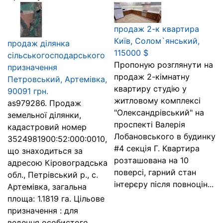
продаж 2-к квартира
Київ, Солом`янський,
продаж ділянка
115000 $
сільськогосподарського
Пропоную розглянути на
призначення
продаж 2-кімнатну
Петровський, Артемівка,
квартиру студію у
90091 грн.
житловому комплексі
as979286. Продаж
"Олександрівський" на
земельної ділянки,
проспекті Валерія
кадастровий номер
Лобановського в будинку
3524981900:52:000:0010,
#4 секція Г. Квартира
що знаходиться за
розташована на 10
адресою Кіровоградська
поверсі, гарний стан
обл., Петрівський р., с.
інтерєру після повноцін...
Артемівка, загальна
площа: 1.1819 га. Цільове
призначення : для
ведення особистого