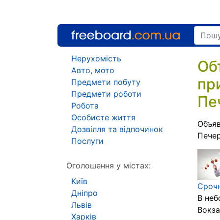
Нерухомість
Об
Авто, мото
пр
Предмети побуту
Предмети роботи
Пе
Робота
Особисте життя
Объяв
Дозвілля та відпочинок
Печер
Послуги
Оголошення у містах:
Київ
Срочн
Дніпро
В неб
Львів
Вокза
Харків