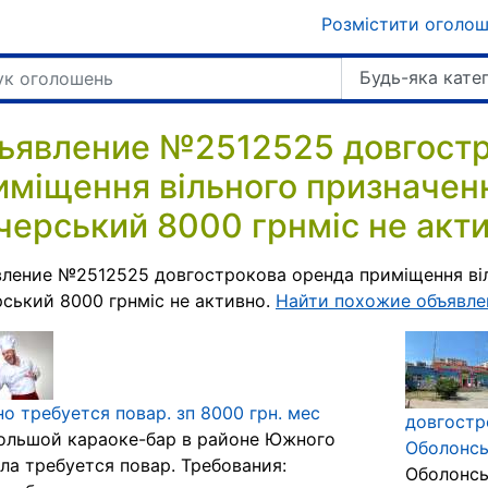
Розмістити оголо
Будь-яка кате
ъявление №2512525 довгостр
иміщення вільного призначенн
черський 8000 грнміс не акти
ление №2512525 довгострокова оренда приміщення віль
ський 8000 грнміс не активно.
Найти похожие объявле
о требуется повар. зп 8000 грн. мес
довгостр
ольшой караоке-бар в районе Южного
Оболонськ
ла требуется повар. Требования:
Оболонсь