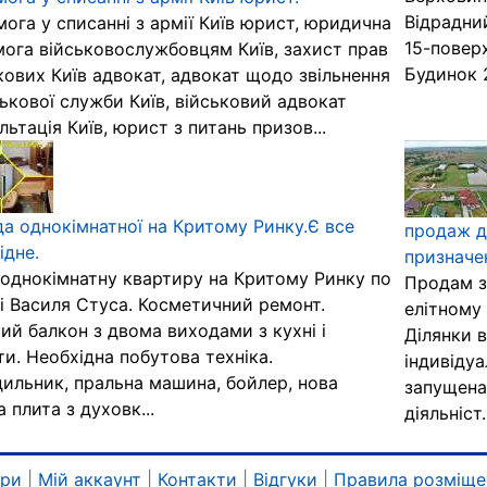
Відрадний
ога у списанні з армії Київ юрист, юридична
15-поверх
ога військовослужбовцям Київ, захист прав
Будинок 2
кових Київ адвокат, адвокат щодо звільнення
ськової служби Київ, військовий адвокат
льтація Київ, юрист з питань призов...
а однокімнатної на Критому Ринку.Є все
продаж д
ідне.
призначе
однокімнатну квартиру на Критому Ринку по
Продам з
і Василя Стуса. Косметичний ремонт.
елітному 
ий балкон з двома виходами з кухні і
Ділянки в
ти. Необхідна побутова техніка.
індивідуа
ильник, пральна машина, бойлер, нова
запущена 
а плита з духовк...
діяльніст.
ари
|
Мій аккаунт
|
Контакти
|
Відгуки
|
Правила розміще