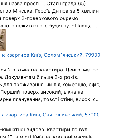
ня назва просп. Г. Сталінграда 65).
етро Мінська, Героїв Дніпра за 5 хвилин
2-й поверх 2-поверхового окремо
аного нежитлового будинку. - Площа ...
-к квартира Київ, Солом`янський, 79900
ся 2-х кімнатна квартира. Центр, метро
а. Документам більше 3-х років.
 для проживання, чи під комерцію, офіс,
 Перший поверх високий, вікна на
арне планування, товсті стіни, високі с...
-к квартира Київ, Святошинський, 57000
кімнатної видової квартири по вул.
я 10, в місті Київ, на кордоні масивів