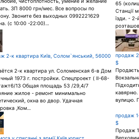
любие, чистоплотность, умение и желание
65 (колиш
ать. ЗП 8000 грн/мес. Все вопросы по
Станції м
ону. Звоните без выходных 0992221629
їзди. - 
. (с 10:00 -22:00)...
розташов
продаж 2
ж 2-к квартира Київ, Солом`янський, 56000
$
Продаєть
ётся 2-к квартира ул. Соломенская 6-в Дом
Вокзальн
чный 1973 г. постройки. Спецпроект ( II-68-
Підходить
тажт6/13 Общая площадь 53 /29,4/7
кавярню.
яние жилое - ремонт минимально
вулицю. Г
тический, окна во двор. Удачная
ровка ,Ком...
продаж 1
$
Продаж 1-
Верховинц
ога у списанні з армії Київ юрист.