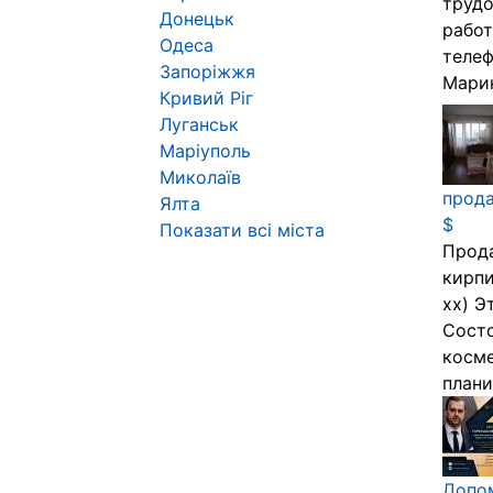
трудо
Донецьк
работ
Одеса
телеф
Запоріжжя
Марина
Кривий Ріг
Луганськ
Маріуполь
Миколаїв
прода
Ялта
$
Показати всі міста
Прода
кирпи
хх) Э
Состо
косме
плани
Допом