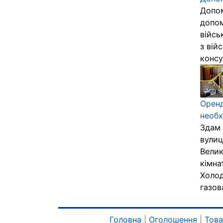
Допом
допом
війсь
з вій
консу
Оренд
необх
Здам 
вулиц
Велик
кімна
Холод
газов
Головна
|
Оголошення
|
Тов