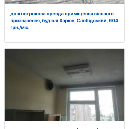
довгострокова оренда приміщення вільного
призначення, будівлі Харків, Слобідський, 604
грн./міс.