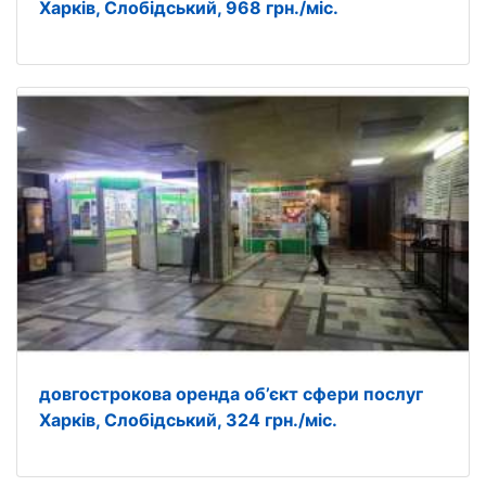
Харків, Слобідський, 968 грн./міс.
довгострокова оренда об’єкт сфери послуг
Харків, Слобідський, 324 грн./міс.