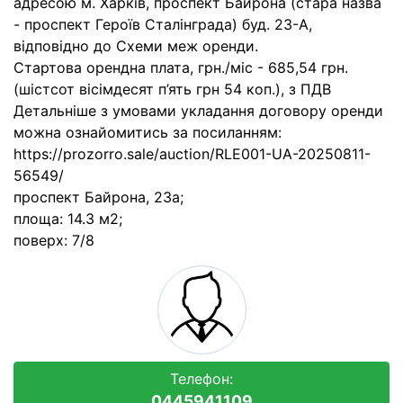
адресою м. Харків, проспект Байрона (стара назва
- проспект Героїв Сталінграда) буд. 23-А,
відповідно до Схеми меж оренди.
Стартова орендна плата, грн./міс - 685,54 грн.
(шістсот вісімдесят п’ять грн 54 коп.), з ПДВ
Детальніше з умовами укладання договору оренди
можна ознайомитись за посиланням:
https://prozorro.sale/auction/RLE001-UA-20250811-
56549/
проспект Байрона, 23а;
площа: 14.3 м2;
поверх: 7/8
Телефон:
0445941109