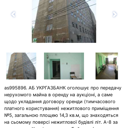
Назад
Впе
as995896. АБ УКРГАЗБАНК оголошує про передачу
нерухомого майна в оренду на аукціоні, а саме
щодо укладання договору оренди (тимчасового
платного користування) нежитлового приміщення
№5, загальною площею 14,3 кв.м, що знаходяться
на сьомому поверсі нежитлової будівлі літ. А-8 за