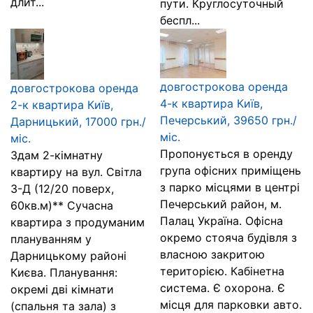
длит...
пути. Круглосуточный
беспл...
довгострокова оренда
довгострокова оренда
4-к квартира Київ,
2-к квартира Київ,
Печерський, 39650 грн./
Дарницький, 17000 грн./
міс.
міс.
Пропонується в оренду
Здам 2-кімнатну
група офісних приміщень
квартиру на вул. Світла
з парко місцями в центрі
3-Д (12/20 поверх,
Печерський район, м.
60кв.м)** Сучасна
Палац Україна. Офісна
квартира з продуманим
окремо стояча будівля з
плануванням у
власною закритою
Дарницькому районі
територією. Кабінетна
Києва. Планування:
система. Є охорона. Є
окремі дві кімнати
місця для парковки авто.
(спальня та зала) з