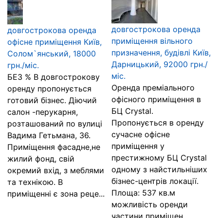
довгострокова оренда
довгострокова оренда
приміщення вільного
офісне приміщення Київ,
призначення, будівлі Київ,
Солом`янський, 18000
Дарницький, 92000 грн./
грн./міс.
міс.
БЕЗ % В довгострокову
Оренда преміального
оренду пропонується
офісного приміщення в
готовий бізнес. Діючий
БЦ Crystal.
салон -перукарня,
Пропонується в оренду
розташований по вулиці
сучасне офісне
Вадима Гетьмана, 36.
приміщення у
Приміщення фасадне,не
престижному БЦ Crystal
жилий фонд, свій
одному з найстильніших
окремий вхід, з меблями
бізнес-центрів локації.
та технікою. В
Площа: 537 кв.м
приміщенні є зона реце...
можливість оренди
частини приміщен...