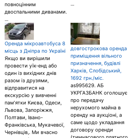
...
повноцінним
двоспальними диванами.
...
Оренда мікроавтобуса 8
довгострокова оренда
місць з Дніпра по Україні
приміщення вільного
Якщо ви вирішили
призначення, будівлі
провести уїк-енд або
Харків, Слобідський,
один із вихідних днів
1692 грн./міс.
разом із друзями,
as995629. АБ
відправитися на
УКРГАЗБАНК оголошує
екскурсію у вивченні
про передачу
пам'ятки Києва, Одеси,
нерухомого майна в
Львова, Запоріжжя,
оренду на аукціоні, а
Полтави, Івано-
саме щодо укладання
Франківська, Мукачевої,
договору оренди
Чернівців,. Ми вчасно
(тимчасового платного