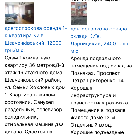
довгострокова оренда 1-
довгострокова оренда
к квартира Київ,
склади Київ,
Шевченківський, 12000
Дарницький, 2400 грн./
грн./міс.
міс.
Сдам 1 комнатную
Аренда подвального
квартиру 36 метров,8-й
помещения под склад на
этаж 16 этажного дома.
Позняках. Проспект
Шевченковский район,
Петра Григоренко, 14.
ул. Семьи Хохловых дом
Хорошая
1. Квартира в жилом
инфраструктура и
состоянии. Санузел
транспортная развязка.
раздельный, телевизор,
Помещения в подвале
холодильник,
жилого доме 12 м.
стиральная машина два
Отдельный вход.
дивана. Сдается на
Хорошие подъездные