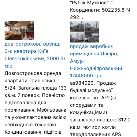
"Рубіж Мужності".
Координати: 502235.6"N
292...
довгострокова оренда
продаж виробничі
3-к квартира Київ,
приміщення Дніпро,
Шевченківський, 2000 $/
Амур-
міс.
Нижньодніпровський,
Довгострокова оренда
17448000 грн.
квартири. Іринінська
as984020. Продаж
5/24. Загальна площа 133
будівлі модульної
кв.м. 7 поверх. Повністю
котельні літ. А-1 (зі
підготовлена для
спорудами та
проживання. Мебльована
комунікаціями),
та укомплектована всією
загальною площею 312,0
необхідною технікою.
кв.м, чотири котли
Кондиціювання, підігрів
твердопаливних APS