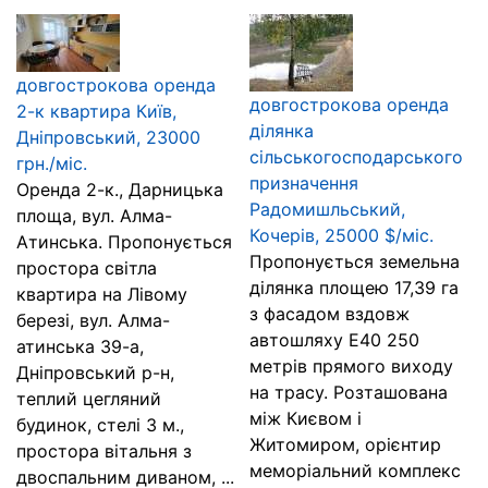
довгострокова оренда
довгострокова оренда
2-к квартира Київ,
ділянка
Дніпровський, 23000
сільськогосподарського
грн./міс.
призначення
Оренда 2-к., Дарницька
Радомишльський,
площа, вул. Алма-
Кочерів, 25000 $/міс.
Атинська. Пропонується
Пропонується земельна
простора світла
ділянка площею 17,39 га
квартира на Лівому
з фасадом вздовж
березі, вул. Алма-
автошляху Е40 250
атинська 39-а,
метрів прямого виходу
Дніпровський р-н,
на трасу. Розташована
теплий цегляний
між Києвом і
будинок, стелі 3 м.,
Житомиром, орієнтир
простора вітальня з
меморіальний комплекс
двоспальним диваном, ...