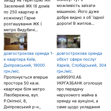
заїзду на територію ЖК
можливість заїхати
Заселений ЖК (6 домів
машиною. Його дуже
по 250 квартир в
добре видно з об`їздної
кожному) Гарне
дороги! В житлов...
розташування ЖК (
метро Видубичі...
довгострокова оренда 1-
довгострокова оренда
к квартира Київ,
об’єкт сфери послуг
Дніпровський, 19000
Харків, Слобідський, 304
грн./міс.
грн./міс.
Пропонується вперше
as995910.АБ
простора 50 кв.м.
УКРГАЗБАНК оголошує
квартири біля метро
про передачу
Лівобережна, вул.
нерухомого майна в
Р.Окіпної, 8,
оренду на аукціоні, а
Дніпровський р-н.,
саме щодо укладання