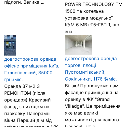
підлоги. Велика ...
POWER TECHNOLOGY TM
1500 та котельна
установка модульної
КУМ 6 МВт:Т5-ГВП 1, що
зна...
довгострокова оренда
довгострокова оренда
торгові площі
офісне приміщення Київ,
Пустомитівський,
Голосіївський, 35000
Сокільники, 1176 $/міс.
грн./міс.
Вітаю! Пропонуємо вам
Оренда 37 м2 З
фасадне приміщення на
РЕМОНТОМ (після
оренду в ЖК "Grand
орендаря) Красивий
Villadge". Це приміщення
фасад з виходом на
яке має великі
парковку Панорамні
можливості для вашого
вікна Перший дім від
бізнесу! Тут є