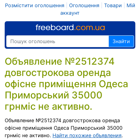
Розмістити оголошення
|
Оголошення
|
Товари
|
Мій
аккаунт
Знайти
Объявление №2512374
довгострокова оренда
офісне приміщення Одеса
Приморський 35000
грнміс не активно.
Объявление №2512374 довгострокова оренда
офісне приміщення Одеса Приморський 35000
грнміс не активно.
Найти похожие объявления
.