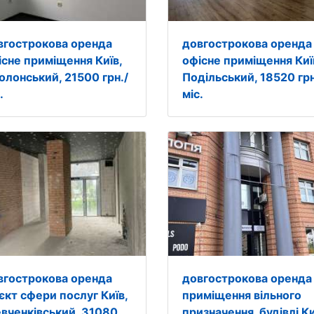
вгострокова оренда
довгострокова оренда
існе приміщення Київ,
офісне приміщення Киї
олонський, 21500 грн./
Подільський, 18520 грн
.
міс.
вгострокова оренда
довгострокова оренда
єкт сфери послуг Київ,
приміщення вільного
вченківський, 31080
призначення, будівлі Ки