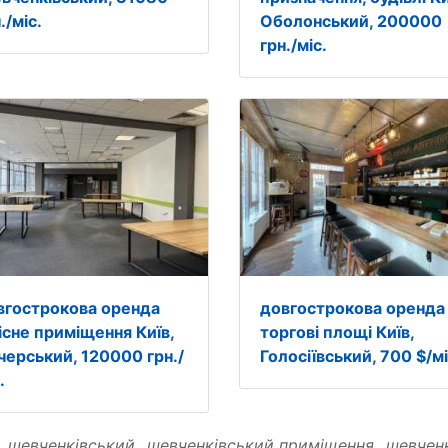
./міс.
Оболонський, 200000
грн./міс.
вгострокова оренда
довгострокова оренда
існе приміщення Київ,
торгові площі Київ,
черський, 120000 грн./
Голосіївський, 700 $/мі
.
:
шевченківський
шевченківський приміщення
шевченк