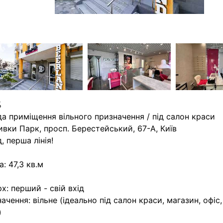
%
а приміщення вільного призначення / під салон краси
вки Парк, просп. Берестейський, 67-А, Київ
, перша лінія!
: 47,3 кв.м
х: перший - свій вхід
ачення: вільне (ідеально під салон краси, магазин, офі
)