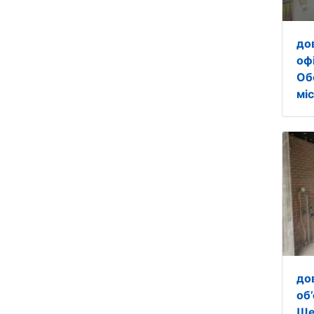
до
оф
Об
міс
до
об’
Ше