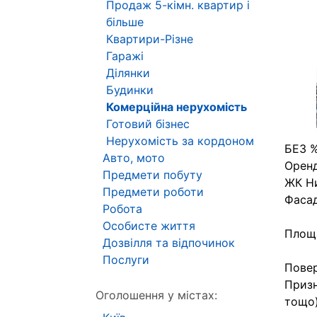
Продаж 5-кімн. квартир і
більше
Квартири-Різне
Гаражі
Ділянки
Будинки
Комерційна нерухомість
Готовий бізнес
Нерухомість за кордоном
БЕЗ 
Авто, мото
Оренд
Предмети побуту
ЖК Ни
Предмети роботи
Фасад
Робота
Особисте життя
Площа
Дозвілля та відпочинок
Послуги
Повер
Призн
Оголошення у містах:
тощо