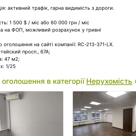
ія: активний трафік, гарна видимість з дороги.
сть: 1 500 $ / міс або 60 000 грн / міс
а на ФОП, можливий розрахунок у гривні
 оголошення на сайті компанії: RC-213-371-LX.
тейский просп., 67А;
: 47 м2;
х: 1/25
і оголошення в категорії
Нерухомість