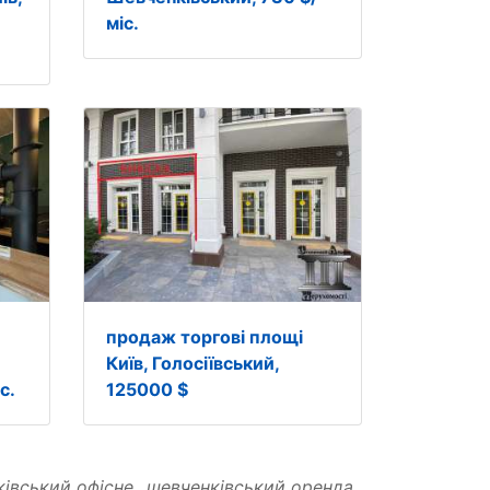
міс.
продаж торгові площі
Київ, Голосіївський,
с.
125000 $
івський офісне
шевченківський оренда