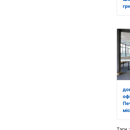
грн
до
оф
Пе
міс
Тэги 