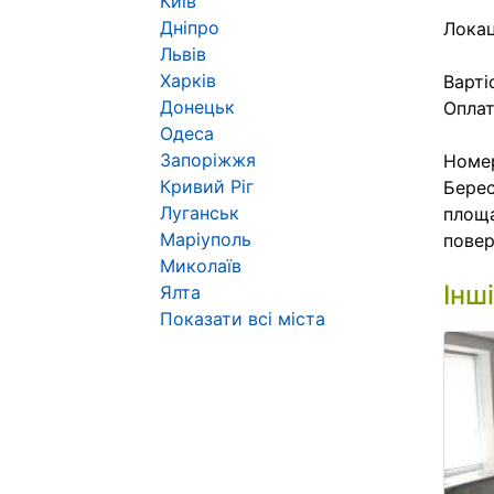
Київ
Дніпро
Локац
Львів
Харків
Варті
Донецьк
Оплат
Одеса
Запоріжжя
Номер
Кривий Ріг
Берес
Луганськ
площа
Маріуполь
повер
Миколаїв
Інш
Ялта
Показати всі міста