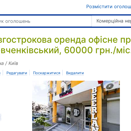
Розмістити оголо
Комерційна не
вгострокова оренда офісне пр
вченківський, 60000 грн./міс
на / Київ
|
|
|
и
Редагувати
Поскаржитися
Видалити
азад