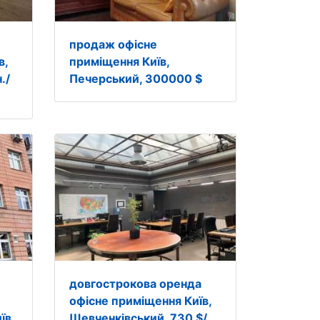
продаж офісне
в,
приміщення Київ,
./
Печерський, 300000 $
довгострокова оренда
офісне приміщення Київ,
їв,
Шевченківський, 730 $/