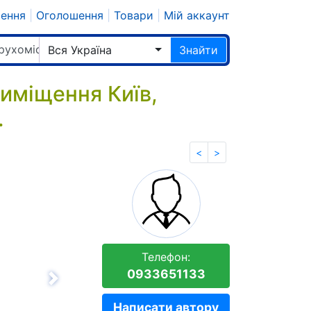
шення
|
Оголошення
|
Товари
|
Мій аккаунт
рухомість
Вся Україна
Знайти
иміщення Київ,
.
<
>
Телефон:
0933651133
Вперёд
Написати автору