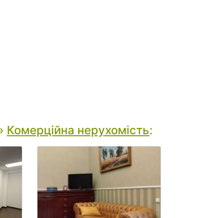
»
Комерційна нерухомість
: