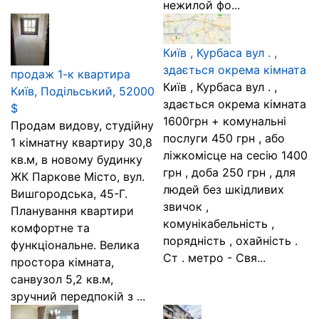
нежилой фо...
Київ , Курбаса вул . ,
здається окрема кімната
продаж 1-к квартира
Київ , Курбаса вул . ,
Київ, Подільський, 52000
здається окрема кімната
$
1600грн + комунальні
Продам видову, студійну
послуги 450 грн , або
1 кімнатну квартиру 30,8
ліжкомісце на сесію 1400
кв.м, в новому будинку
грн , доба 250 грн , для
ЖК Паркове Місто, вул.
людей без шкідливих
Вишгородська, 45-Г.
звичок ,
Планування квартири
комунікабельність ,
комфортне та
порядність , охайність .
функціональне. Велика
Ст . метро - Свя...
простора кімната,
санвузол 5,2 кв.м,
зручний передпокій з ...