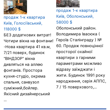
продаж 1-к квартира
Київ, Оболонський,
продаж 1-к квартира
58000 $
Київ, Голосіївський,
Оболонський район.
118000 $
Володимира Івасюка (
БЕЗ додаткових витрат!
Героїв Сталінграду ) №
Чотири вікна на фонтани!
60. Продаж повноцінної
-Нова квартира 41 кв.м,
просторої охайної
7/21 поверх, будинок
квартири з гарними
"ВІНДЗОР" вікна
параметрами можливо
дивляться на аллею
відразу заїжджати і
фонтанів. Простора
жити. Будинок 1991 року
кухня-студіо, окрема
народження, серія АППС,
спальня, санвузол
7 / 15 поверхового,...
суміжний,бойлер.
Якісний дизайнерський
...