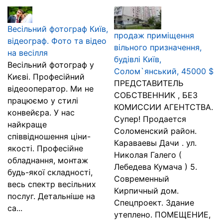
Весільний фотограф Київ,
продаж приміщення
відеограф. Фото та відео
вільного призначення,
на весілля
будівлі Київ,
Весільний фотограф у
Солом`янський, 45000 $
Києві. Професійний
ПРЕДСТАВИТЕЛЬ
відеооператор. Ми не
СОБСТВЕННИК , БЕЗ
працюємо у стилі
КОМИССИИ АГЕНТСТВА.
конвейєра. У нас
Супер! Продается
найкраще
Соломенский район.
співвідношення ціни-
Караваевы Дачи . ул.
якості. Професійне
Николая Галего (
обладнання, монтаж
Лебедева Кумача ) 5.
будь-якої складності,
Современный
весь спектр весільних
Кирпичный дом.
послуг. Детальніше на
Спецпроект. Здание
са...
утеплено. ПОМЕЩЕНИЕ,