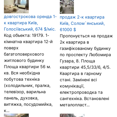
довгострокова оренда 1-
продаж 2-к квартира
к квартира Київ,
Київ, Солом`янський,
Голосіївський, 674 $/міс.
61000 $
Код объекта: 19179. 1-
Пропонується на продаж
кімнатна квартира 12-й
2к квартира в
поверх
газифікованому будинку
багатоповерхового
по проспекту Любомира
житлового будинку
Гузара, 8. Площа
Площа квартири 56 м.
квартири 45,5/33/6, 4/5.
кв. Вся необхідна
Квартира в гарному
побутова техніка
стані. Замінені всі
(холодильник, пралка,
комунікації,
телевізор, варильна
електропроводка та
панель, духовка,
сантехніка. Встановлені
витяжка, посудомийка,
металопласт...
к...