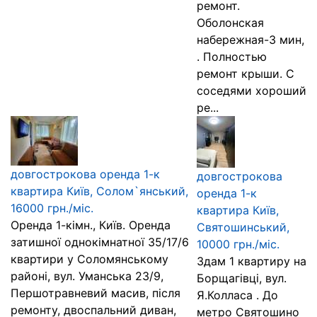
ремонт.
Оболонская
набережная-3 мин,
. Полностью
ремонт крыши. С
соседями хороший
ре...
довгострокова оренда 1-к
довгострокова
квартира Київ, Солом`янський,
оренда 1-к
16000 грн./міс.
квартира Київ,
Оренда 1-кімн., Київ. Оренда
Святошинський,
затишної однокімнатної 35/17/6
10000 грн./міс.
квартири у Соломянському
Здам 1 квартиру на
районі, вул. Уманська 23/9,
Борщагівці, вул.
Першотравневий масив, після
Я.Колласа . До
ремонту, двоспальний диван,
метро Святошино