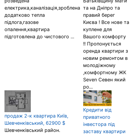
розведена
Батьківщину Мати
електрика,каналізація,зроблена
та на Дніпро та
додатково тепла
правий берег
підлога,газове
Києва ! Все нове та
опалення,квартира
куплене для
підготовлена до чистового ...
Вашого комфорту
!! Пропонується
оренда квартири з
новим ремонтом в
молодіжному
,комфортному ЖК
Seven Севен який
ро...
Кредити від
продаж 2-к квартира Київ,
приватного
Шевченківський, 62900 $
інвестора під
Шевченківський район.
заставу квартири