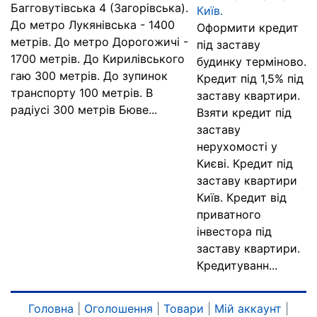
Багговутівська 4 (Загорівська).
Київ.
До метро Лукянівська - 1400
Оформити кредит
метрів. До метро Дорогожичі -
під заставу
1700 метрів. До Кирилівського
будинку терміново.
гаю 300 метрів. До зупинок
Кредит під 1,5% під
транспорту 100 метрів. В
заставу квартири.
радіусі 300 метрів Бюве...
Взяти кредит під
заставу
нерухомості у
Києві. Кредит під
заставу квартири
Київ. Кредит від
приватного
інвестора під
заставу квартири.
Кредитуванн...
Головна
|
Оголошення
|
Товари
|
Мій аккаунт
|