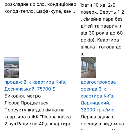
розкладне крісло, кондиціонер
їхати 10 хв. 2/9
холод-тепло, шафа-купе, ван...
поверх. Беруть 1-2
, сімейна пара без
дітей та тварин. (
від 30 років до 60
років). Квартира
вільна і готова до
з...
продаж 2-к квартира Київ,
довгострокова
Деснянський, 75700 $
оренда 3-к
Биковня. метро
квартира Київ,
Лісова.Продається
Дарницький,
Переуступка)двокімнатна
32000 грн./міс.
квартира в ЖК "Лісова казка
Перша здача в
2,вул.Радистів 40,в квартирі
оренду з видом на