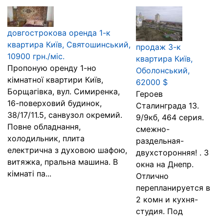
довгострокова оренда 1-к
квартира Київ, Святошинський,
продаж 3-к
10900 грн./міс.
квартира Київ,
Пропоную оренду 1-но
Оболонський,
кімнатної квартири Київ,
62000 $
Борщагівка, вул. Симиренка,
Героев
16-поверховий будинок,
Сталинграда 13.
38/17/11.5, санвузол окремий.
9/9кб, 464 серия.
Повне обладнання,
смежно-
холодильник, плита
раздельная-
електрична з духовою шафою,
двухсторонняя! . 3
витяжка, пральна машина. В
окна на Днепр.
кімнаті па...
Отлично
перепланируется в
2 комн и кухня-
студия. Под