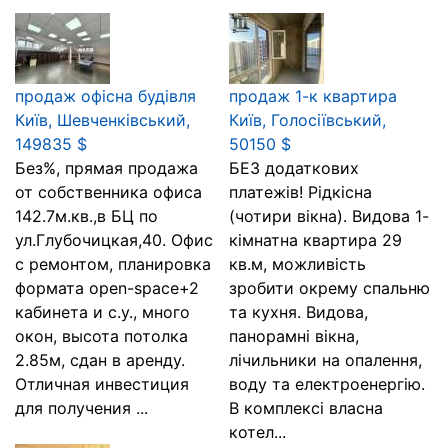
продаж офісна будівля
продаж 1-к квартира
Київ, Шевченківський,
Київ, Голосіївський,
149835 $
50150 $
Без%, прямая продажа
БЕЗ додаткових
от собственника офиса
платежів! Рідкісна
142.7м.кв.,в БЦ по
(чотири вікна). Видова 1-
ул.Глубочицкая,40. Офис
кімнатна квартира 29
с ремонтом, планировка
кв.м, можливість
формата open-space+2
зробити окрему спальню
кабинета и с.у., много
та кухня. Видова,
окон, высота потолка
панорамні вікна,
2.85м, сдан в аренду.
лічильники на опалення,
Отличная инвестиция
воду та електроенергію.
для получения ...
В комплексі власна
котел...