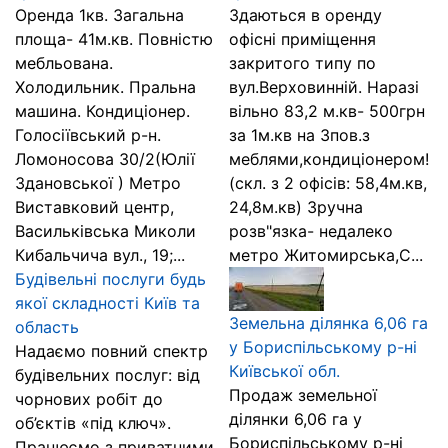
Оренда 1кв. Загальна
Здаються в оренду
площа- 41м.кв. Повністю
офісні приміщення
мебльована.
закритого типу по
Холодильник. Пральна
вул.Верховинній. Наразі
машина. Кондиціонер.
вільно 83,2 м.кв- 500грн
Голосіївський р-н.
за 1м.кв на 3пов.з
Ломоносова 30/2(Юлії
меблями,кондиціонером!
Здановської ) Метро
(скл. з 2 офісів: 58,4м.кв,
Виставковий центр,
24,8м.кв) Зручна
Васильківська Миколи
розв"язка- недалеко
Кибальчича вул., 19;...
метро Житомирська,С...
Будівельні послуги будь
якої складності Київ та
Земельна ділянка 6,06 га
область
у Бориспільському р-ні
Надаємо повний спектр
Київської обл.
будівельних послуг: від
Продаж земельної
чорнових робіт до
ділянки 6,06 га у
об’єктів «під ключ».
Бориспільському р-ні
Працюємо з приватними