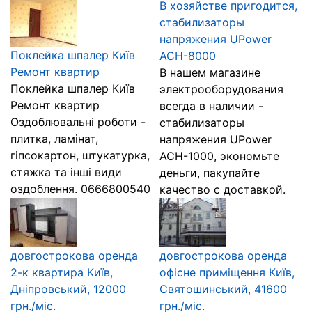
В хозяйстве пригодится,
стабилизаторы
напряжения UPower
Поклейка шпалер Київ
АСН-8000
Ремонт квартир
В нашем магазине
Поклейка шпалер Київ
электрооборудования
Ремонт квартир
всегда в наличии -
Оздоблювальні роботи -
стабилизаторы
плитка, ламінат,
напряжения UPower
гіпсокартон, штукатурка,
АСН-1000, экономьте
стяжка та інші види
деньги, пакупайте
оздоблення. 0666800540
качество с доставкой.
довгострокова оренда
довгострокова оренда
2-к квартира Київ,
офісне приміщення Київ,
Дніпровський, 12000
Святошинський, 41600
грн./міс.
грн./міс.